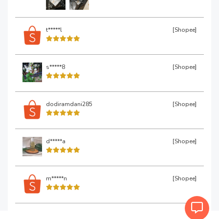
t*****l
[Shopee]
s*****8
[Shopee]
dodiramdani285
[Shopee]
d*****a
[Shopee]
m*****n
[Shopee]