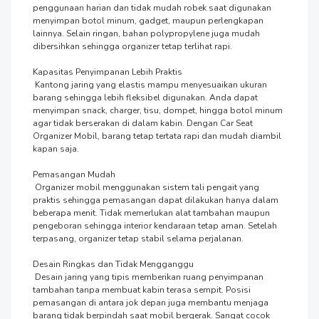
penggunaan harian dan tidak mudah robek saat digunakan 
menyimpan botol minum, gadget, maupun perlengkapan 
lainnya. Selain ringan, bahan polypropylene juga mudah 
dibersihkan sehingga organizer tetap terlihat rapi.

Kapasitas Penyimpanan Lebih Praktis

 Kantong jaring yang elastis mampu menyesuaikan ukuran 
barang sehingga lebih fleksibel digunakan. Anda dapat 
menyimpan snack, charger, tisu, dompet, hingga botol minum 
agar tidak berserakan di dalam kabin. Dengan Car Seat 
Organizer Mobil, barang tetap tertata rapi dan mudah diambil 
kapan saja.

Pemasangan Mudah

 Organizer mobil menggunakan sistem tali pengait yang 
praktis sehingga pemasangan dapat dilakukan hanya dalam 
beberapa menit. Tidak memerlukan alat tambahan maupun 
pengeboran sehingga interior kendaraan tetap aman. Setelah 
terpasang, organizer tetap stabil selama perjalanan.

Desain Ringkas dan Tidak Mengganggu

 Desain jaring yang tipis memberikan ruang penyimpanan 
tambahan tanpa membuat kabin terasa sempit. Posisi 
pemasangan di antara jok depan juga membantu menjaga 
barang tidak berpindah saat mobil bergerak. Sangat cocok 