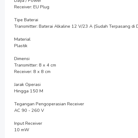
Daya / Power

Receiver: EU Plug

Tipe Baterai

Transmitter: Baterai Alkaline 12 V/23 A (Sudah Terpasang di D
Material

Plastik

Dimensi

Transmitter: 8 x 4 cm

Receiver: 8 x 8 cm

Jarak Operasi

Hingga 150 M

Tegangan Pengoperasian Receiver

AC 90 - 260 V

Input Receiver

10 mW
