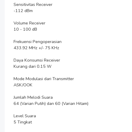
Sensitivitas Receiver

-112 dBm

Volume Receiver

10 - 100 dB

Frekuensi Pengoperasian

433.92 MHz +/- 75 KHz

Daya Konsumsi Receiver

Kurang dari 0.15 W

Mode Modulasi dari Transmitter

ASK/OOK

Jumlah Melodi Suara

64 (Varian Putih) dan 60 (Varian Hitam)

Level Suara

5 Tingkat
