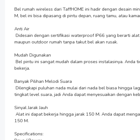
Bel rumah wireless dari TaffHOME ini hadir dengan desain mi
M, bel ini bisa dipasang di pintu depan, ruang tamu, atau kama
Anti Air

 Didesain dengan sertifikasi waterproof IP66 yang berarti alat ini dapat bertahan meskipun dalam kondisi hujan sekalipun. Dengan begitu, bel ini sangat cocok digunakan di bagian indoor 
maupun outdoor rumah tanpa takut bel akan rusak.

Mudah Digunakan

 Bel pintu ini sangat mudah dalam proses instalasinya. Anda tidak perlu melakukan modifikasi saat proses instalasi, hanya dengan mencolok receiver ke sumber listrik maka bel ini sudah dapat 
bekerja. 

Banyak Pilihan Melodi Suara

 Dilengkapi puluhan nada mulai dari nada bel biasa hingga lagu klasik pun tersedia. Terdapat banyak melodi suara berbeda yang dapat dipilih sesuai dengan kebutuhan. Bel ini juga dilengkapi 5 
tingkat level suara, jadi Anda dapat menyesuaikan dengan keb
Sinyal Jarak Jauh

 Alat ini dapat bekerja hingga jarak 150 M. Anda dapat mengatur di mana letak receiver yang diinginkan. Anda juga dapat menaruh di ruang tamu atau kamar Anda sendiri asalkan tidak lebih dari 
150 M.

Specifications:
