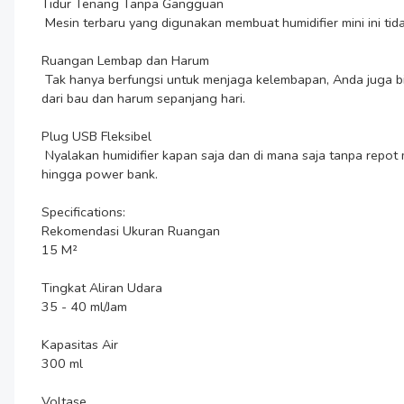
Tidur Tenang Tanpa Gangguan

 Mesin terbaru yang digunakan membuat humidifier mini ini tidak berisik saat digunakan. Tingkat kebisingan <30 dB aman digunakan pada malam hari dan tidak akan mengganggu waktu istirahat.

Ruangan Lembap dan Harum 

 Tak hanya berfungsi untuk menjaga kelembapan, Anda juga bisa menggunakan humidifier untuk mengusir bau tak sedap. Cukup tambahkan beberapa tetes essential oil untuk ruangan bebas 
dari bau dan harum sepanjang hari.

Plug USB Fleksibel

 Nyalakan humidifier kapan saja dan di mana saja tanpa repot mencari stop kontak berkat plug USB yang digunakan. Anda bisa menyambungkan produk Taffware HUMI dengan adaptor charger 
hingga power bank.

Specifications:

Rekomendasi Ukuran Ruangan

15 M²

Tingkat Aliran Udara

35 - 40 ml/Jam

Kapasitas Air

300 ml

Voltase
