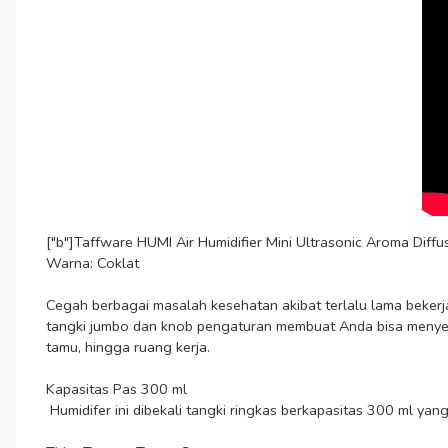
["b"]Taffware HUMI Air Humidifier Mini Ultrasonic Aroma Diff
Warna: Coklat

Cegah berbagai masalah kesehatan akibat terlalu lama bekerja
tangki jumbo dan knob pengaturan membuat Anda bisa menyesu
tamu, hingga ruang kerja.

Kapasitas Pas 300 ml

 Humidifer ini dibekali tangki ringkas berkapasitas 300 ml yang pas digunakan untuk sehari-hari. Tingkat aliran udara 35-40 ml/jam cocok untuk ruangan sedang berukuran 15 M².
