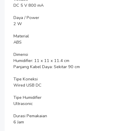
DC 5 V 800 mA

Daya / Power

2 W

Material

ABS

Dimensi

Humidifier: 11 x 11 x 11.4 cm

Panjang Kabel Daya: Sekitar 90 cm

Tipe Koneksi

Wired USB DC

Tipe Humidifier

Ultrasonic

Durasi Pemakaian

6 Jam
