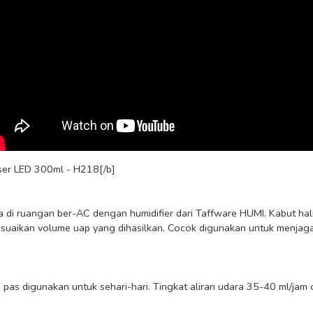
user LED 300ml - H218[/b]

 di ruangan ber-AC dengan humidifier dari Taffware HUMI. Kabut halu
aikan volume uap yang dihasilkan. Cocok digunakan untuk menjaga k