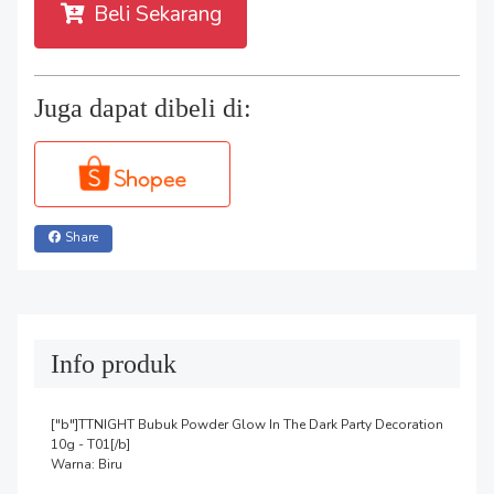
Beli Sekarang
Juga dapat dibeli di:
Share
Info produk
["b"]TTNIGHT Bubuk Powder Glow In The Dark Party Decoration 
10g - T01[/b]

Warna: Biru
