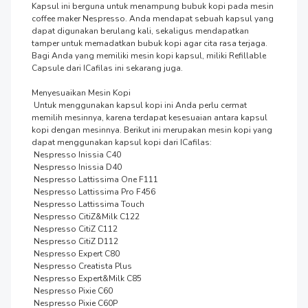
Kapsul ini berguna untuk menampung bubuk kopi pada mesin 
coffee maker Nespresso. Anda mendapat sebuah kapsul yang 
dapat digunakan berulang kali, sekaligus mendapatkan 
tamper untuk memadatkan bubuk kopi agar cita rasa terjaga. 
Bagi Anda yang memiliki mesin kopi kapsul, miliki Refillable 
Capsule dari ICafilas ini sekarang juga.

Menyesuaikan Mesin Kopi

 Untuk menggunakan kapsul kopi ini Anda perlu cermat 
memilih mesinnya, karena terdapat kesesuaian antara kapsul 
kopi dengan mesinnya. Berikut ini merupakan mesin kopi yang 
dapat menggunakan kapsul kopi dari ICafilas:

 Nespresso Inissia C40

 Nespresso Inissia D40

 Nespresso Lattissima One F111

 Nespresso Lattissima Pro F456

 Nespresso Lattissima Touch

 Nespresso CitiZ&Milk C122

 Nespresso CitiZ C112

 Nespresso CitiZ D112

 Nespresso Expert C80

 Nespresso Creatista Plus

 Nespresso Expert&Milk C85

 Nespresso Pixie C60

 Nespresso Pixie C60P
