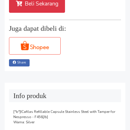
Beli Sekarang
Juga dapat dibeli di:
Share
Info produk
["b"]ICafilas Refillable Capsule Stainless Steel with Tamper for 
Nespresso - F456[/b]

Warna: Silver
