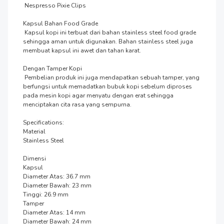
 Nespresso Pixie Clips

Kapsul Bahan Food Grade

 Kapsul kopi ini terbuat dari bahan stainless steel food grade 
sehingga aman untuk digunakan. Bahan stainless steel juga 
membuat kapsul ini awet dan tahan karat.

Dengan Tamper Kopi

 Pembelian produk ini juga mendapatkan sebuah tamper, yang 
berfungsi untuk memadatkan bubuk kopi sebelum diproses 
pada mesin kopi agar menyatu dengan erat sehingga 
menciptakan cita rasa yang sempurna.

Specifications:

Material

Stainless Steel

Dimensi

Kapsul

Diameter Atas: 36.7 mm

Diameter Bawah: 23 mm

Tinggi: 26.9 mm

Tamper

Diameter Atas: 14 mm

Diameter Bawah: 24 mm
