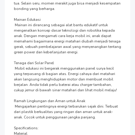
tua. Selain seru, momen merakit juga bisa menjadi kesempatan 
bonding yang berharga.

Mainan Edukasi

 Mainan ini dirancang sebagai alat bantu edukatif untuk 
mengenalkan konsep dasar teknologi dan robotika kepada 
anak. Dengan mengamati cara kerja mobil ini, anak dapat 
memahami bagaimana energi matahari diubah menjadi tenaga 
gerak, sebuah pembelajaran awal yang menyenangkan tentang 
green power dan keberlanjutan energi.

Tenaga dari Solar Panel

 Mobil edukasi ini bergerak menggunakan panel surya kecil 
yang terpasang di bagian atas. Energi cahaya dari matahari 
akan langsung menghidupkan motor dan membuat mobil 
berjalan. Anda tidak perlu baterai atau charger tambahan, 
cukup jemur di bawah sinar matahari dan lihat mobil melaju!

Ramah Lingkungan dan Aman untuk Anak

 Mengajarkan pentingnya energi terbarukan sejak dini. Terbuat 
dari plastik berkualitas yang ringan dan aman untuk anak-
anak. Cocok untuk penggunaan jangka panjang.

Specifications:

Material
