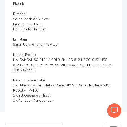
Plastik

Dimensi

Solar Panel: 2.5 x 3 cm

Frame: 5.9 x 3.6 cm

Diameter Roda: 3 cm

Lain-lain

Saran Usia: 6 Tahun Ke Atas

Lisensi Produk

No. SNI: SNI ISO 8124-1:2010, SNI ISO 8124-2:2010, SNI ISO 
8124-3:2010, EN 71-5 Ftalat, SNI IEC 62115:2011 • NPB: 2-135-
116-242275-1

Barang dalam paket:

1 x   Mainan Mobil Edukasi Anak DIY Mini Solar Toy Puzzle IQ 
Robot - TM-103

1 x Set Obeng dan Baut

1 x Panduan Penggunaan