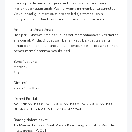
 Balok puzzle hadir dengan kombinasi warna cerah yang 
menarik perhatian anak. Warna-warna ini membantu stimulasi 
visual sekaligus membuat proses belajar terasa lebih 
menyenangkan. Anak tidak mudah bosan saat bermain.

Aman untuk Anak-Anak

 Tak perlu khawatir mainan ini dapat membahayakan kesehatan 
anak-anak Anda. Dibuat dari bahan kayu berkualitas yang 
aman dan tidak mengandung zat beracun sehingga anak-anak 
bebas memainkannya sesuka hati.

Specifications:

Material

Kayu

Dimensi

26.7 x 18 x 0.5 cm

Lisensi Produk

No. SNI: SNI ISO 8124-1:2010, SNI ISO 8124-2:2010, SNI ISO 
8124-3:2010 • NPB: 2-135-116-242275-1

Barang dalam paket:

1 x Mainan Edukasi Anak Puzzle Kayu Tangram Tetris Wooden 
Intelligence - WO01