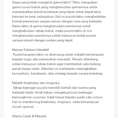
Siapa yang tidak mengenal game tetris? Tetris merupakan 
game susun balok yang mengharuskan pemainnya untuk 
menempatkan balok ke tempat yang tepat untuk dapat terus 
bermain ke level selanjutnya. Kali ini puzzle tetris menghadirkan 
format permainan serupa namun dengan cara yang berbeda. 
Kalau tetris di game mengharuskan pemainnya untuk 
menghabiskan setiap balok, maka puzzle tetris di sini 
mengharuskan pemainnya untuk menyusun kotak puzzle 
sampai penuh dengan urutan yang tepat.

Mainan Edukasi Interaktif

 Puzzle tangram tetris ini dirancang untuk melatih kemampuan 
berpikir logis dan pemecahan masalah. Pemain ditantang 
untuk menyusun setiap balok agar membentuk satu bidang 
penuh tanpa celah. Aktivitas ini membantu meningkatkan 
konsentrasi, kesabaran, dan strategi berpikir secara bertahap.

Melatih Kreativitas dan Imajinasi

 Setiap kepingan puzzle memiliki bentuk dan warna yang 
berbeda-beda. Anak bebas mengeksplorasi berbagai 
kemungkinan susunan, tidak hanya terpaku pada satu solusi. 
Hal ini mendorong kreativitas, imajinasi, serta kemampuan 
visual-spasial.

Warna Cerah & Menarik
