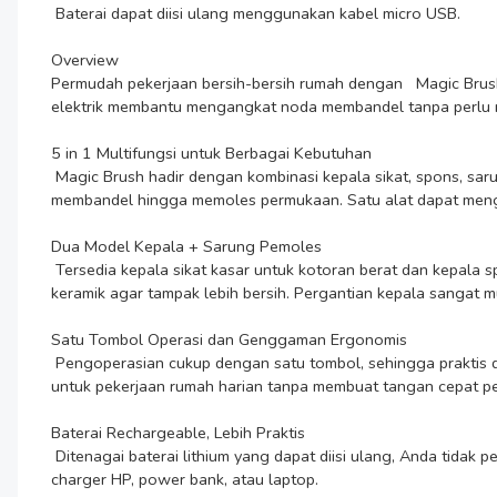
 Baterai dapat diisi ulang menggunakan kabel micro USB.

Overview

Permudah pekerjaan bersih-bersih rumah dengan   Magic Brush 
elektrik membantu mengangkat noda membandel tanpa perlu me
5 in 1 Multifungsi untuk Berbagai Kebutuhan

 Magic Brush hadir dengan kombinasi kepala sikat, spons, sarung pemoles, serta aksesori pendukung lainnya. Setiap kepala dirancang untuk fungsi berbeda, mulai dari membersihkan noda 
membandel hingga memoles permukaan. Satu alat dapat mengg
Dua Model Kepala + Sarung Pemoles

 Tersedia kepala sikat kasar untuk kotoran berat dan kepala spons untuk pembersihan lebih lembut. Selain itu, terdapat sarung pembungkus spons yang berfungsi untuk memoles ubin dan 
keramik agar tampak lebih bersih. Pergantian kepala sangat m
Satu Tombol Operasi dan Genggaman Ergonomis

 Pengoperasian cukup dengan satu tombol, sehingga praktis dan tidak membingungkan. Pegangan dirancang ergonomis agar nyaman digenggam meski digunakan dalam waktu lama. Cocok 
untuk pekerjaan rumah harian tanpa membuat tangan cepat peg
Baterai Rechargeable, Lebih Praktis

 Ditenagai baterai lithium yang dapat diisi ulang, Anda tidak perlu repot mengganti baterai sekali pakai. Pengisian daya menggunakan kabel micro USB yang mudah ditemukan. Bisa diisi melalui 
charger HP, power bank, atau laptop.
