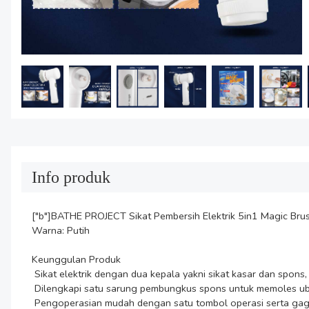
Info produk
["b"]BATHE PROJECT Sikat Pembersih Elektrik 5in1 Magic Br
Warna: Putih

Keunggulan Produk 

 Sikat elektrik dengan dua kepala yakni sikat kasar dan spons, untuk membersihkan peralatan dapur dan tempat cuci piring.

 Dilengkapi satu sarung pembungkus spons untuk memoles ubin dan keramik.

 Pengoperasian mudah dengan satu tombol operasi serta gagang yang ergonomis.
