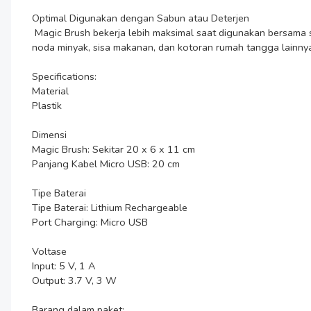
Optimal Digunakan dengan Sabun atau Deterjen

 Magic Brush bekerja lebih maksimal saat digunakan bersama sabun atau deterjen. Putaran sikat membantu meratakan sabun ke permukaan sehingga pembersihan lebih efektif. Cocok untuk 
noda minyak, sisa makanan, dan kotoran rumah tangga lainnya
Specifications:

Material

Plastik

Dimensi

Magic Brush: Sekitar 20 x 6 x 11 cm

Panjang Kabel Micro USB: 20 cm

Tipe Baterai

Tipe Baterai: Lithium Rechargeable

Port Charging: Micro USB

Voltase

Input: 5 V, 1 A

Output: 3.7 V, 3 W

Barang dalam paket:
