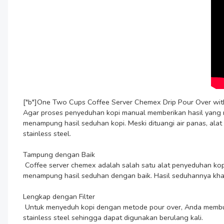
["b"]One Two Cups Coffee Server Chemex Drip Pour Over with 
Agar proses penyeduhan kopi manual memberikan hasil yang 
menampung hasil seduhan kopi. Meski dituangi air panas, alat
stainless steel.

Tampung dengan Baik

 Coffee server chemex adalah salah satu alat penyeduhan kopi dengan teknik pour over. Dirancang khusus dengan bentuk menyerupai jam pasir, alat ini mampu mengalirkan sekaligus 
menampung hasil seduhan dengan baik. Hasil seduhannya khas, 
Lengkap dengan Filter

 Untuk menyeduh kopi dengan metode pour over, Anda membutuhkan filter kopi. Namun, tidak perlu bingung karena pembelian coffee server chemex ini sudah termasuk filter. Filter terbuat dari 
stainless steel sehingga dapat digunakan berulang kali.
