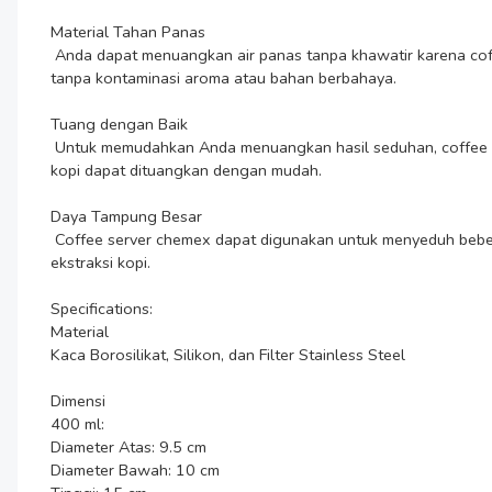
Material Tahan Panas

 Anda dapat menuangkan air panas tanpa khawatir karena coffee server chemex terbuat dari kaca borosilikat yang tahan panas. Selain itu, material kaca memastikan hasil seduhan tetap murni 
tanpa kontaminasi aroma atau bahan berbahaya.

Tuang dengan Baik

 Untuk memudahkan Anda menuangkan hasil seduhan, coffee server chemex dibekali mulut teko ergonomis. Desain mulut yang menjorok ke luar membuat aliran minuman lebih terarah sehingga 
kopi dapat dituangkan dengan mudah.

Daya Tampung Besar

 Coffee server chemex dapat digunakan untuk menyeduh beberapa cangkir sekaligus. Hal ini berkat ukurannya yang besar dan bervariasi sehingga mampu menampung lebih banyak hasil 
ekstraksi kopi.

Specifications:

Material

Kaca Borosilikat, Silikon, dan Filter Stainless Steel

Dimensi

400 ml:

Diameter Atas: 9.5 cm

Diameter Bawah: 10 cm
