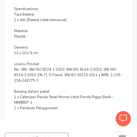
Specifications:

Tipe Baterai

2 x AA (Baterai tidak termasuk)

Material

Plastik

Dimensi

12 x 10 x 9 cm

Lisensi Produk

No. SNI: SNI ISO 8124-1:2010, SNI ISO 8124-2:2010, SNI ISO 
8124-3:2010, EN 71-5 Ftalat, SNI IEC 62115:2011 • NPB: 2-135-
116-242275-1

Barang dalam paket:

1 x Celengan Panda Steal Money Little Panda Piggy Bank - 
MM8807-1

1 x Panduan Penggunaan