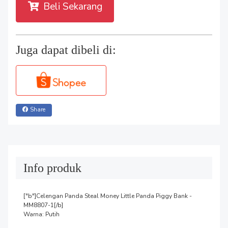
Beli Sekarang
Juga dapat dibeli di:
Share
Info produk
["b"]Celengan Panda Steal Money Little Panda Piggy Bank - 
MM8807-1[/b]

Warna: Putih
