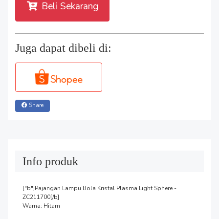
Beli Sekarang
Juga dapat dibeli di:
Share
Info produk
["b"]Pajangan Lampu Bola Kristal Plasma Light Sphere - 
ZC211700[/b]

Warna: Hitam
