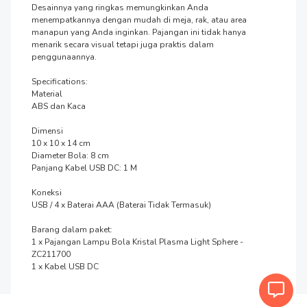
Desainnya yang ringkas memungkinkan Anda 
menempatkannya dengan mudah di meja, rak, atau area 
manapun yang Anda inginkan. Pajangan ini tidak hanya 
menarik secara visual tetapi juga praktis dalam 
penggunaannya.

Specifications:

Material

ABS dan Kaca

Dimensi

10 x 10 x 14 cm

Diameter Bola: 8 cm

Panjang Kabel USB DC: 1 M

Koneksi

USB / 4 x Baterai AAA (Baterai Tidak Termasuk)

Barang dalam paket:

1 x Pajangan Lampu Bola Kristal Plasma Light Sphere - 
ZC211700

1 x Kabel USB DC