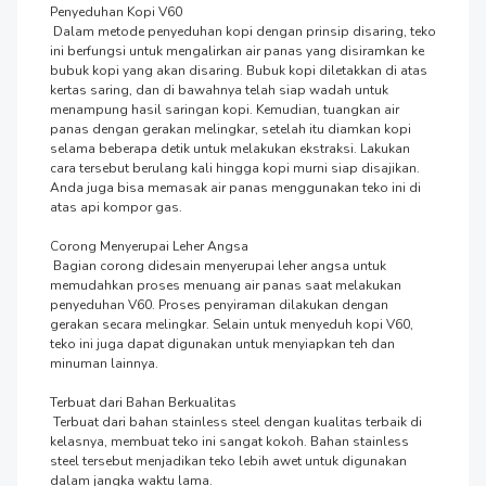
Penyeduhan Kopi V60

 Dalam metode penyeduhan kopi dengan prinsip disaring, teko 
ini berfungsi untuk mengalirkan air panas yang disiramkan ke 
bubuk kopi yang akan disaring. Bubuk kopi diletakkan di atas 
kertas saring, dan di bawahnya telah siap wadah untuk 
menampung hasil saringan kopi. Kemudian, tuangkan air 
panas dengan gerakan melingkar, setelah itu diamkan kopi 
selama beberapa detik untuk melakukan ekstraksi. Lakukan 
cara tersebut berulang kali hingga kopi murni siap disajikan. 
Anda juga bisa memasak air panas menggunakan teko ini di 
atas api kompor gas.

Corong Menyerupai Leher Angsa

 Bagian corong didesain menyerupai leher angsa untuk 
memudahkan proses menuang air panas saat melakukan 
penyeduhan V60. Proses penyiraman dilakukan dengan 
gerakan secara melingkar. Selain untuk menyeduh kopi V60, 
teko ini juga dapat digunakan untuk menyiapkan teh dan 
minuman lainnya.

Terbuat dari Bahan Berkualitas

 Terbuat dari bahan stainless steel dengan kualitas terbaik di 
kelasnya, membuat teko ini sangat kokoh. Bahan stainless 
steel tersebut menjadikan teko lebih awet untuk digunakan 
dalam jangka waktu lama.
