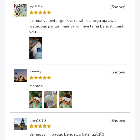
m*****e
[Shopee]
semuanya berfungsi, syukurlah. semoga aja awet.
walaupun pengirimannya kurirnya lama banget! thank
you.
n*****a
[Shopee]
Mantap
aren1010
[Shopee]
Serriusss ini bagus bangett g kaleng2🥰🥰