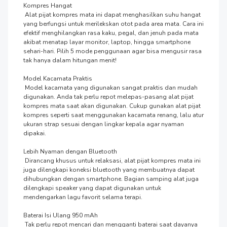
Kompres Hangat

 Alat pijat kompres mata ini dapat menghasilkan suhu hangat 
yang berfungsi untuk merilekskan otot pada area mata. Cara ini 
efektif menghilangkan rasa kaku, pegal, dan jenuh pada mata 
akibat menatap layar monitor, laptop, hingga smartphone 
sehari-hari. Pilih 5 mode penggunaan agar bisa mengusir rasa 
tak hanya dalam hitungan menit!

Model Kacamata Praktis

 Model kacamata yang digunakan sangat praktis dan mudah 
digunakan. Anda tak perlu repot melepas-pasang alat pijat 
kompres mata saat akan digunakan. Cukup gunakan alat pijat 
kompres seperti saat menggunakan kacamata renang, lalu atur 
ukuran strap sesuai dengan lingkar kepala agar nyaman 
dipakai. 

Lebih Nyaman dengan Bluetooth

 Dirancang khusus untuk relaksasi, alat pijat kompres mata ini 
juga dilengkapi koneksi bluetooth yang membuatnya dapat 
dihubungkan dengan smartphone. Bagian samping alat juga 
dilengkapi speaker yang dapat digunakan untuk 
mendengarkan lagu favorit selama terapi. 

Baterai Isi Ulang 950 mAh

 Tak perlu repot mencari dan mengganti baterai saat dayanya 