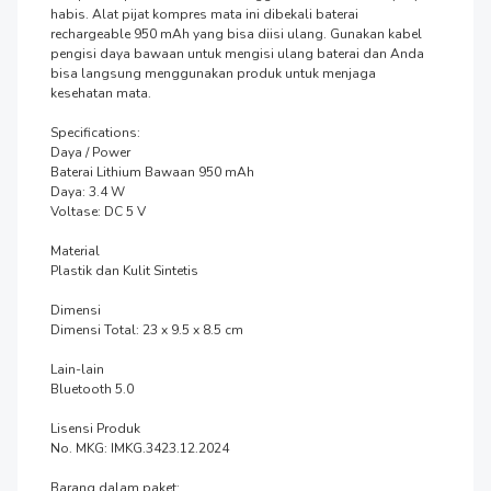
habis. Alat pijat kompres mata ini dibekali baterai 
rechargeable 950 mAh yang bisa diisi ulang. Gunakan kabel 
pengisi daya bawaan untuk mengisi ulang baterai dan Anda 
bisa langsung menggunakan produk untuk menjaga 
kesehatan mata.

Specifications:

Daya / Power

Baterai Lithium Bawaan 950 mAh

Daya: 3.4 W

Voltase: DC 5 V

Material

Plastik dan Kulit Sintetis

Dimensi

Dimensi Total: 23 x 9.5 x 8.5 cm

Lain-lain

Bluetooth 5.0

Lisensi Produk

No. MKG: IMKG.3423.12.2024

Barang dalam paket:
