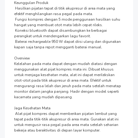
Keunggulan Produk

 Hasilkan pijatan tepat di titik akupresur di area mata yang 
efektif menghilangkan rasa pegal pada mata.

 Fungsi kompres dengan 5 mode penggunaan hasilkan suhu 
hangat yang membuat otot mata lebih cepat rileks.

 Koneksi bluetooth dapat disambungkan ke berbagai 
perangkat untuk mendengarkan lagu favorit.

 Baterai rechargeable 950 W dapat diisi ulang dan digunakan 
kapan saja tanpa repot mengganti baterai manual.

Overview

Kelelahan pada mata dapat dengan mudah diatasi dengan 
menggunakan alat pijat kompres mata ini. Dibuat khusus 
untuk menjaga kesehatan mata, alat ini dapat merilekskan 
otot-otot pada titik akupresur di area mata. Efektif untuk 
mengurangi rasa lelah dan jenuh pada mata setelah menatap 
monitor dalam jangka panjang. Hadir dengan model seperti 
kacamata yang mudah dipasang.

Jaga Kesehatan Mata

 Alat pijat kompres dapat memberikan pijatan lembut yang 
tepat pada titik-titik akupresur di area mata. Gunakan alat ini 
untuk mengusir rasa pegal pada area mata setelah seharian 
bekerja atau beraktivitas di depan layar komputer.
