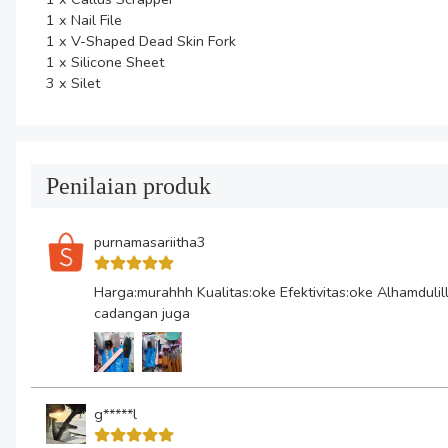
1 x Nail File

1 x V-Shaped Dead Skin Fork

1 x Silicone Sheet

3 x Silet
Penilaian produk
purnamasariitha3
Harga:murahhh Kualitas:oke Efektivitas:oke Alhamdulill
cadangan juga
g*****l