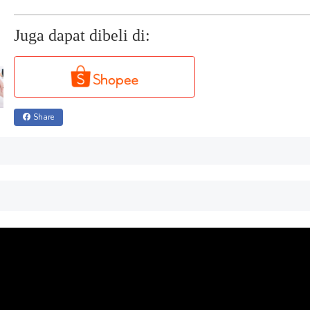
Juga dapat dibeli di:
Share