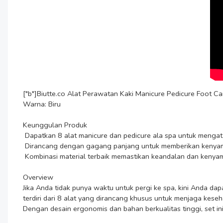
["b"]Biutte.co Alat Perawatan Kaki Manicure Pedicure Foot Car
Warna: Biru

Keunggulan Produk

 Dapatkan 8 alat manicure dan pedicure ala spa untuk mengatasi masalah kapalan hingga kutikula.

 Dirancang dengan gagang panjang untuk memberikan kenyamanan dan kemudahan penggunaan.

 Kombinasi material terbaik memastikan keandalan dan kenyamanan penggunaan dalam waktu lama.

Overview

Jika Anda tidak punya waktu untuk pergi ke spa, kini Anda da
terdiri dari 8 alat yang dirancang khusus untuk menjaga kese
Dengan desain ergonomis dan bahan berkualitas tinggi, set 