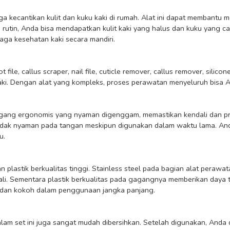
utin, Anda bisa mendapatkan kulit kaki yang halus dan kuku yang c
aga kesehatan kaki secara mandiri.

ki. Dengan alat yang kompleks, proses perawatan menyeluruh bisa An
tidak nyaman pada tangan meskipun digunakan dalam waktu lama. And
.

li. Sementara plastik berkualitas pada gagangnya memberikan daya ta
et dan kokoh dalam penggunaan jangka panjang.
