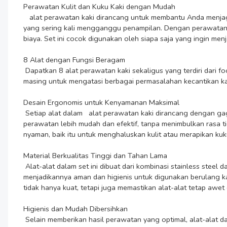
Perawatan Kulit dan Kuku Kaki dengan Mudah

   alat perawatan kaki dirancang untuk membantu Anda menjaga kecantikan kulit dan kuku kaki di rumah. Alat ini dapat membantu menghilangkan kulit mati, kapalan, dan kotoran di sela kuku 
yang sering kali mengganggu penampilan. Dengan perawatan r
biaya. Set ini cocok digunakan oleh siapa saja yang ingin menj
8 Alat dengan Fungsi Beragam

 Dapatkan 8 alat perawatan kaki sekaligus yang terdiri dari foot file, callus scraper, nail file, cuticle remover, callus remover, silicone sheet, dan silet. Setiap alat memiliki fungsinya masing-
masing untuk mengatasi berbagai permasalahan kecantikan ka
Desain Ergonomis untuk Kenyamanan Maksimal

 Setiap alat dalam   alat perawatan kaki dirancang dengan gagang ergonomis yang nyaman digenggam, memastikan kendali dan presisi dalam penggunaannya. Desain ini membuat proses 
perawatan lebih mudah dan efektif, tanpa menimbulkan rasa 
nyaman, baik itu untuk menghaluskan kulit atau merapikan kuku
Material Berkualitas Tinggi dan Tahan Lama

 Alat-alat dalam set ini dibuat dari kombinasi stainless steel dan plastik berkualitas tinggi. Stainless steel pada bagian alat perawatan memastikan keawetan dan daya tahan terhadap karat, 
menjadikannya aman dan higienis untuk digunakan berulang ka
tidak hanya kuat, tetapi juga memastikan alat-alat tetap aw
Higienis dan Mudah Dibersihkan

 Selain memberikan hasil perawatan yang optimal, alat-alat dalam set ini juga sangat mudah dibersihkan. Setelah digunakan, Anda dapat mencuci alat-alat tersebut dengan air dan sabun ringan 