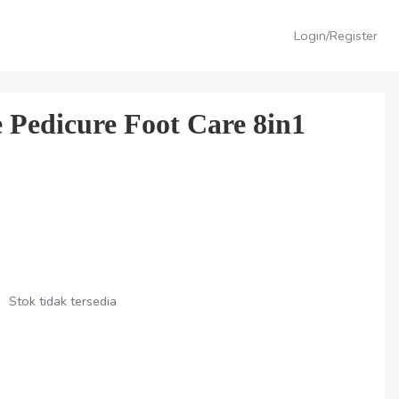
Login/Register
 Pedicure Foot Care 8in1
Stok tidak tersedia