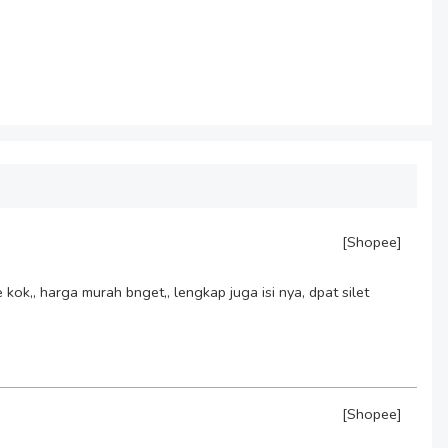
[Shopee]
ok,, harga murah bnget,, lengkap juga isi nya, dpat silet
[Shopee]