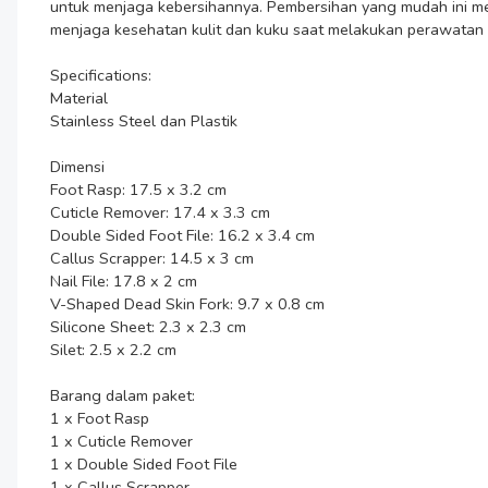
untuk menjaga kebersihannya. Pembersihan yang mudah ini memas
menjaga kesehatan kulit dan kuku saat melakukan perawatan d
Specifications:

Material

Stainless Steel dan Plastik

Dimensi

Foot Rasp: 17.5 x 3.2 cm

Cuticle Remover: 17.4 x 3.3 cm

Double Sided Foot File: 16.2 x 3.4 cm

Callus Scrapper: 14.5 x 3 cm

Nail File: 17.8 x 2 cm

V-Shaped Dead Skin Fork: 9.7 x 0.8 cm

Silicone Sheet: 2.3 x 2.3 cm

Silet: 2.5 x 2.2 cm

Barang dalam paket:

1 x Foot Rasp

1 x Cuticle Remover

1 x Double Sided Foot File

1 x Callus Scrapper
