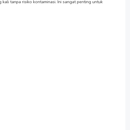
li tanpa risiko kontaminasi. Ini sangat penting untuk 