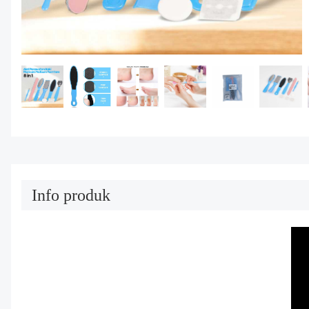
Info produk