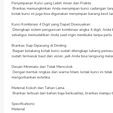
Penyimpanan Kunci yang Lebih Aman dan Praktis

 Brankas memungkinkan Anda menyimpan kunci cadangan tanpa harus mengandalkan tempat-tempat terbuka yang mudah ditebak. Dengan ruang penyimpanan cukup untuk beberapa kunci, 
kotak kunci ini juga bisa digunakan menyimpan barang kecil la
Kunci Kombinasi 4 Digit yang Dapat Disesuaikan

 Dilengkapi sistem penguncian kombinasi angka 4 digit, Anda bisa menentukan sendiri kode rahasia yang sulit ditebak. Mekanismenya sederhana namun efektif, mencegah akses tidak sah 
sekaligus memudahkan Anda saat ingin membuka tanpa perlu m
Brankas Siap Dipasang di Dinding

 Bagian belakang kotak kunci sudah dilengkapi lubang pemasangan yang presisi, memudahkan Anda untuk menempelkannya ke dinding rumah, pagar, atau tembok garasi. Paket pembelian 
sudah termasuk baut dan visser, jadi Anda bisa langsung melak
Desain Minimalis dan Tidak Mencolok

 Dengan bentuk ringkas dan warna hitam, kotak kunci ini tidak mencolok dan mudah dibaurkan dengan tampilan dinding atau lingkungan sekitar. Cocok untuk menjaga keamanan tanpa 
mengorbankan estetika.

Material Kokoh dan Tahan Lama

 Brankas terbuat dari bahan baja berkualitas, brankas mampu bertahan terhadap kondisi luar ruangan. Baik panas maupun hujan, perlindungan kunci Anda tetap optimal.

Specifications:

Material
