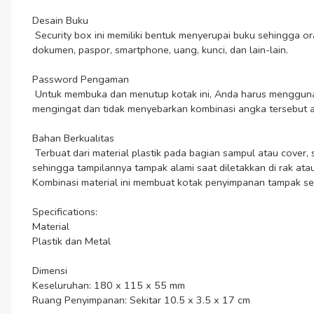
Desain Buku

 Security box ini memiliki bentuk menyerupai buku sehingga orang lain tidak akan mengira bahwa buku ini dapat menyimpan benda-benda penting. Anda dapat menyimpan benda-benda seperti 
dokumen, paspor, smartphone, uang, kunci, dan lain-lain.

Password Pengaman

 Untuk membuka dan menutup kotak ini, Anda harus menggunakan password kombinasi angka sehingga barang berharga Anda dapat tersimpan dengan aman di dalam kotak. Pastikan Anda 
mengingat dan tidak menyebarkan kombinasi angka tersebut ag
Bahan Berkualitas

 Terbuat dari material plastik pada bagian sampul atau cover, serta metal di bagian dalam kotak penyimpanannya. Bahan plastik pada bagian luar dirancang menyerupai sampul buku asli, 
sehingga tampilannya tampak alami saat diletakkan di rak ata
Kombinasi material ini membuat kotak penyimpanan tampak se
Specifications:

Material

Plastik dan Metal

Dimensi

Keseluruhan: 180 x 115 x 55 mm

Ruang Penyimpanan: Sekitar 10.5 x 3.5 x 17 cm
