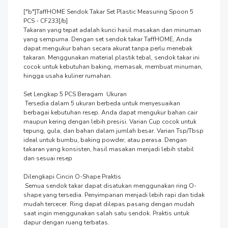
["b"]TaffHOME Sendok Takar Set Plastic Measuring Spoon 5 
PCS - CF233[/b]

Takaran yang tepat adalah kunci hasil masakan dan minuman 
yang sempurna. Dengan set sendok takar TaffHOME, Anda 
dapat mengukur bahan secara akurat tanpa perlu menebak 
takaran. Menggunakan material plastik tebal, sendok takar ini 
cocok untuk kebutuhan baking, memasak, membuat minuman, 
hingga usaha kuliner rumahan.

Set Lengkap 5 PCS Beragam  Ukuran

 Tersedia dalam 5 ukuran berbeda untuk menyesuaikan 
berbagai kebutuhan resep. Anda dapat mengukur bahan cair 
maupun kering dengan lebih presisi. Varian Cup cocok untuk 
tepung, gula, dan bahan dalam jumlah besar. Varian Tsp/Tbsp 
ideal untuk bumbu, baking powder, atau perasa. Dengan 
takaran yang konsisten, hasil masakan menjadi lebih stabil 
dan sesuai resep

Dilengkapi Cincin O-Shape Praktis

 Semua sendok takar dapat disatukan menggunakan ring O-
shape yang tersedia. Penyimpanan menjadi lebih rapi dan tidak 
mudah tercecer. Ring dapat dilepas pasang dengan mudah 
saat ingin menggunakan salah satu sendok. Praktis untuk 
dapur dengan ruang terbatas.
