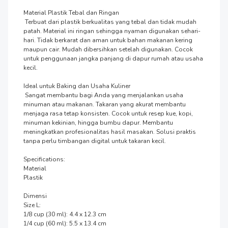
Material Plastik Tebal dan Ringan

 Terbuat dari plastik berkualitas yang tebal dan tidak mudah 
patah. Material ini ringan sehingga nyaman digunakan sehari-
hari. Tidak berkarat dan aman untuk bahan makanan kering 
maupun cair. Mudah dibersihkan setelah digunakan. Cocok 
untuk penggunaan jangka panjang di dapur rumah atau usaha 
kecil.

Ideal untuk Baking dan Usaha Kuliner

 Sangat membantu bagi Anda yang menjalankan usaha 
minuman atau makanan. Takaran yang akurat membantu 
menjaga rasa tetap konsisten. Cocok untuk resep kue, kopi, 
minuman kekinian, hingga bumbu dapur. Membantu 
meningkatkan profesionalitas hasil masakan. Solusi praktis 
tanpa perlu timbangan digital untuk takaran kecil.

Specifications:

Material

Plastik

Dimensi

Size L:

1/8 cup (30 ml): 4.4 x 12.3 cm

1/4 cup (60 ml): 5.5 x 13.4 cm
