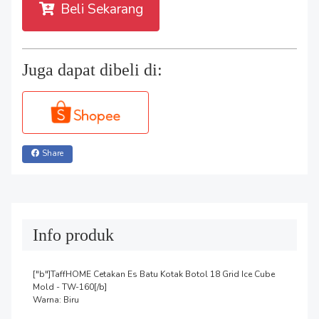
Beli Sekarang
Juga dapat dibeli di:
Share
Info produk
["b"]TaffHOME Cetakan Es Batu Kotak Botol 18 Grid Ice Cube 
Mold - TW-160[/b]

Warna: Biru
