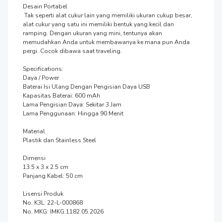
Desain Portabel

 Tak seperti alat cukur lain yang memiliki ukuran cukup besar, 
alat cukur yang satu ini memiliki bentuk yang kecil dan 
ramping. Dengan ukuran yang mini, tentunya akan 
memudahkan Anda untuk membawanya ke mana pun Anda 
pergi. Cocok dibawa saat traveling.

Specifications:

Daya / Power

Baterai Isi Ulang Dengan Pengisian Daya USB

Kapasitas Baterai: 600 mAh

Lama Pengisian Daya: Sekitar 3 Jam

Lama Penggunaan: Hingga 90 Menit

Material

Plastik dan Stainless Steel

Dimensi

13.5 x 3 x 2.5 cm

Panjang Kabel: 50 cm

Lisensi Produk

No. K3L: 22-L-000868

No. MKG: IMKG.1182.05.2026
