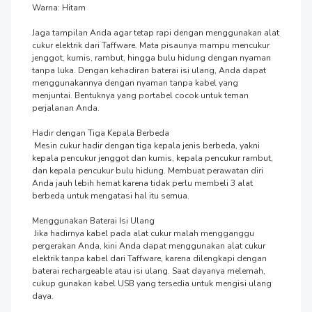
Warna: Hitam

Jaga tampilan Anda agar tetap rapi dengan menggunakan alat 
cukur elektrik dari Taffware. Mata pisaunya mampu mencukur 
jenggot, kumis, rambut, hingga bulu hidung dengan nyaman 
tanpa luka. Dengan kehadiran baterai isi ulang, Anda dapat 
menggunakannya dengan nyaman tanpa kabel yang 
menjuntai. Bentuknya yang portabel cocok untuk teman 
perjalanan Anda.

Hadir dengan Tiga Kepala Berbeda

 Mesin cukur hadir dengan tiga kepala jenis berbeda, yakni 
kepala pencukur jenggot dan kumis, kepala pencukur rambut, 
dan kepala pencukur bulu hidung. Membuat perawatan diri 
Anda jauh lebih hemat karena tidak perlu membeli 3 alat 
berbeda untuk mengatasi hal itu semua.

Menggunakan Baterai Isi Ulang

 Jika hadirnya kabel pada alat cukur malah mengganggu 
pergerakan Anda, kini Anda dapat menggunakan alat cukur 
elektrik tanpa kabel dari Taffware, karena dilengkapi dengan 
baterai rechargeable atau isi ulang. Saat dayanya melemah, 
cukup gunakan kabel USB yang tersedia untuk mengisi ulang 
daya.
