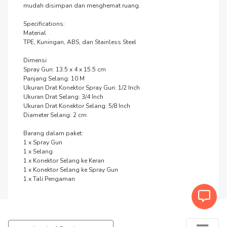
mudah disimpan dan menghemat ruang.

Specifications:

Material

TPE, Kuningan, ABS, dan Stainless Steel

Dimensi

Spray Gun: 13.5 x 4 x 15.5 cm

Panjang Selang: 10 M

Ukuran Drat Konektor Spray Gun: 1/2 Inch

Ukuran Drat Selang: 3/4 Inch

Ukuran Drat Konektor Selang: 5/8 Inch

Diameter Selang: 2 cm

Barang dalam paket:

1 x Spray Gun

1 x Selang

1 x Konektor Selang ke Keran

1 x Konektor Selang ke Spray Gun

1 x Tali Pengaman