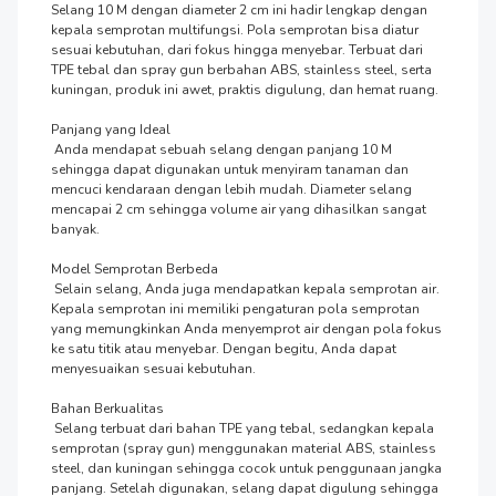
Selang 10 M dengan diameter 2 cm ini hadir lengkap dengan 
kepala semprotan multifungsi. Pola semprotan bisa diatur 
sesuai kebutuhan, dari fokus hingga menyebar. Terbuat dari 
TPE tebal dan spray gun berbahan ABS, stainless steel, serta 
kuningan, produk ini awet, praktis digulung, dan hemat ruang.

Panjang yang Ideal

 Anda mendapat sebuah selang dengan panjang 10 M 
sehingga dapat digunakan untuk menyiram tanaman dan 
mencuci kendaraan dengan lebih mudah. Diameter selang 
mencapai 2 cm sehingga volume air yang dihasilkan sangat 
banyak.

Model Semprotan Berbeda

 Selain selang, Anda juga mendapatkan kepala semprotan air. 
Kepala semprotan ini memiliki pengaturan pola semprotan 
yang memungkinkan Anda menyemprot air dengan pola fokus 
ke satu titik atau menyebar. Dengan begitu, Anda dapat 
menyesuaikan sesuai kebutuhan.

Bahan Berkualitas

 Selang terbuat dari bahan TPE yang tebal, sedangkan kepala 
semprotan (spray gun) menggunakan material ABS, stainless 
steel, dan kuningan sehingga cocok untuk penggunaan jangka 
panjang. Setelah digunakan, selang dapat digulung sehingga 