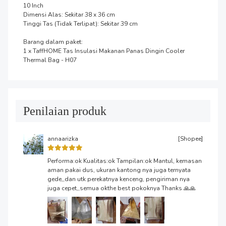
10 Inch

Dimensi Alas: Sekitar 38 x 36 cm

Tinggi Tas (Tidak Terlipat): Sekitar 39 cm

Barang dalam paket:

1 x TaffHOME Tas Insulasi Makanan Panas Dingin Cooler 
Thermal Bag - H07
Penilaian produk
annaarizka
[Shopee]
Performa:ok Kualitas:ok Tampilan:ok Mantul, kemasan
aman pakai dus, ukuran kantong nya juga ternyata
gede,,dan utk perekatnya kenceng, pengiriman nya
juga cepet,,semua okthe best pokoknya Thanks 🙏🙏