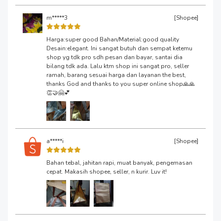
m*****3
[Shopee]
Harga:super good Bahan/Material:good quality
Desain:elegant. Ini sangat butuh dan sempat ketemu
shop yg tdk pro sdh pesan dan bayar, santai dia
bilang tdk ada. Lalu ktm shop ini sangat pro, seller
ramah, barang sesuai harga dan layanan the best,
thanks God and thanks to you super online shop🙏🙏
👏🤝🤗💕
a*****i
[Shopee]
Bahan tebal, jahitan rapi, muat banyak, pengemasan
cepat. Makasih shopee, seller, n kurir. Luv it!