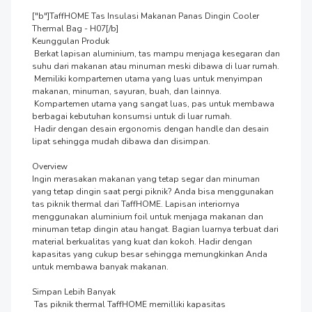
["b"]TaffHOME Tas Insulasi Makanan Panas Dingin Cooler 
Thermal Bag - H07[/b]

Keunggulan Produk

 Berkat lapisan aluminium, tas mampu menjaga kesegaran dan 
suhu dari makanan atau minuman meski dibawa di luar rumah.

 Memiliki kompartemen utama yang luas untuk menyimpan 
makanan, minuman, sayuran, buah, dan lainnya.

 Kompartemen utama yang sangat luas, pas untuk membawa 
berbagai kebutuhan konsumsi untuk di luar rumah.

 Hadir dengan desain ergonomis dengan handle dan desain 
lipat sehingga mudah dibawa dan disimpan.

Overview

Ingin merasakan makanan yang tetap segar dan minuman 
yang tetap dingin saat pergi piknik? Anda bisa menggunakan 
tas piknik thermal dari TaffHOME. Lapisan interiornya 
menggunakan aluminium foil untuk menjaga makanan dan 
minuman tetap dingin atau hangat. Bagian luarnya terbuat dari 
material berkualitas yang kuat dan kokoh. Hadir dengan 
kapasitas yang cukup besar sehingga memungkinkan Anda 
untuk membawa banyak makanan.

Simpan Lebih Banyak 

 Tas piknik thermal TaffHOME memilliki kapasitas 