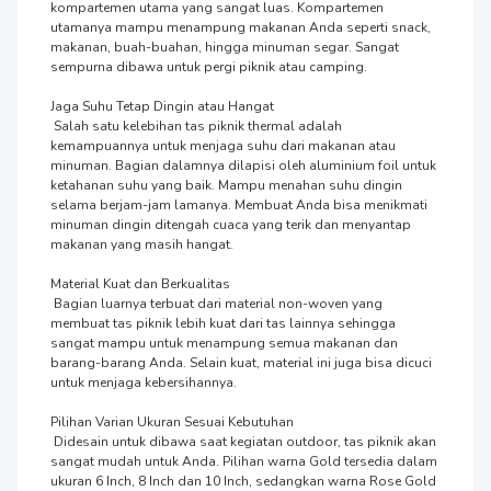
kompartemen utama yang sangat luas. Kompartemen 
utamanya mampu menampung makanan Anda seperti snack, 
makanan, buah-buahan, hingga minuman segar. Sangat 
sempurna dibawa untuk pergi piknik atau camping.

Jaga Suhu Tetap Dingin atau Hangat

 Salah satu kelebihan tas piknik thermal adalah 
kemampuannya untuk menjaga suhu dari makanan atau 
minuman. Bagian dalamnya dilapisi oleh aluminium foil untuk 
ketahanan suhu yang baik. Mampu menahan suhu dingin 
selama berjam-jam lamanya. Membuat Anda bisa menikmati 
minuman dingin ditengah cuaca yang terik dan menyantap 
makanan yang masih hangat.

Material Kuat dan Berkualitas

 Bagian luarnya terbuat dari material non-woven yang 
membuat tas piknik lebih kuat dari tas lainnya sehingga 
sangat mampu untuk menampung semua makanan dan 
barang-barang Anda. Selain kuat, material ini juga bisa dicuci 
untuk menjaga kebersihannya.

Pilihan Varian Ukuran Sesuai Kebutuhan

 Didesain untuk dibawa saat kegiatan outdoor, tas piknik akan 
sangat mudah untuk Anda. Pilihan warna Gold tersedia dalam 
ukuran 6 Inch, 8 Inch dan 10 Inch, sedangkan warna Rose Gold 