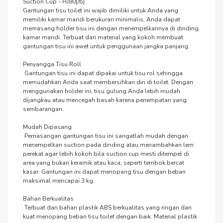
Suction Cup - HJ80[/b]

Gantungan tisu toilet ini wajib dimiliki untuk Anda yang 
memiliki kamar mandi berukuran minimalis. Anda dapat 
memasang holder tisu ini dengan menempelkannya di dinding 
kamar mandi. Terbuat dari material yang kokoh membuat 
gantungan tisu ini awet untuk penggunaan jangka panjang.

Penyangga Tisu Roll 

 Gantungan tisu ini dapat dipakai untuk tisu rol sehingga 
memudahkan Anda saat membersihkan diri di toilet. Dengan 
menggunakan holder ini, tisu gulung Anda lebih mudah 
dijangkau atau mencegah basah karena penempatan yang 
sembarangan.

Mudah Dipasang

 Pemasangan gantungan tisu ini sangatlah mudah dengan 
menempelkan suction pada dinding atau menambahkan lem 
perekat agar lebih kokoh bila suction cup mesti ditempel di 
area yang bukan keramik atau kaca, seperti tembok bercat 
kasar. Gantungan ini dapat menopang tisu dengan beban 
maksimal mencapai 3 kg.

Bahan Berkualitas

 Terbuat dari bahan plastik ABS berkualitas yang ringan dan 
kuat menopang beban tisu toilet dengan baik. Material plastik 