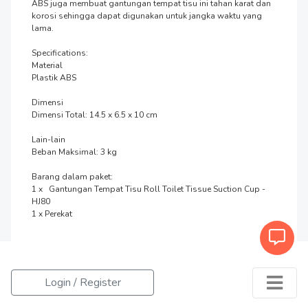
ABS juga membuat gantungan tempat tisu ini tahan karat dan 
korosi sehingga dapat digunakan untuk jangka waktu yang 
lama.

Specifications:

Material

Plastik ABS

Dimensi

Dimensi Total: 14.5 x 6.5 x 10 cm

Lain-lain

Beban Maksimal: 3 kg

Barang dalam paket:

1 x   Gantungan Tempat Tisu Roll Toilet Tissue Suction Cup - 
HJ80

1 x Perekat
Login / Register