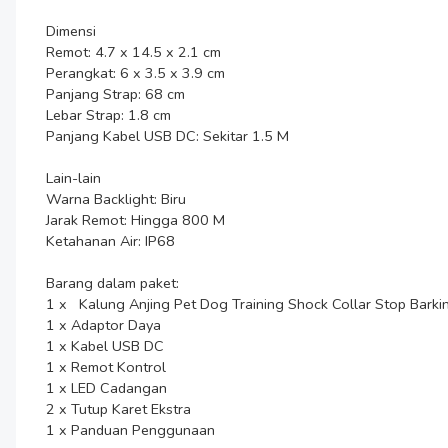
Dimensi

Remot: 4.7 x 14.5 x 2.1 cm

Perangkat: 6 x 3.5 x 3.9 cm

Panjang Strap: 68 cm

Lebar Strap: 1.8 cm

Panjang Kabel USB DC: Sekitar 1.5 M

Lain-lain

Warna Backlight: Biru

Jarak Remot: Hingga 800 M

Ketahanan Air: IP68

Barang dalam paket:

1 x   Kalung Anjing Pet Dog Training Shock Collar Stop Bark
1 x Adaptor Daya

1 x Kabel USB DC

1 x Remot Kontrol

1 x LED Cadangan

2 x Tutup Karet Ekstra

1 x Panduan Penggunaan