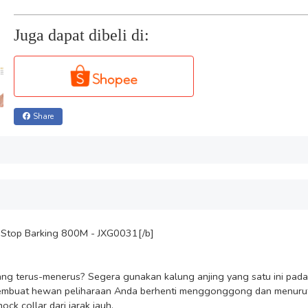
Juga dapat dibeli di:
Share
 Stop Barking 800M - JXG0031[/b]

terus-menerus? Segera gunakan kalung anjing yang satu ini pada anj
embuat hewan peliharaan Anda berhenti menggonggong dan menuruti 
k collar dari jarak jauh.
