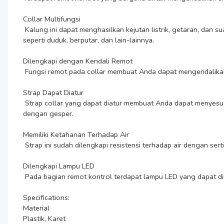
Collar Multifungsi

 Kalung ini dapat menghasilkan kejutan listrik, getaran, dan suara yang berfungsi untuk mengoreksi perlakuan hewan peliharaan. Anda bisa membentuk kebiasaan atau perintah pada peliharaan 
seperti duduk, berputar, dan lain-lainnya.

Dilengkapi dengan Kendali Remot

 Fungsi remot pada collar membuat Anda dapat mengendalikan getaran dan listrik dengan lebih mudah. Remot ini juga memiliki jarak sensor yang jauh sampai 800 M.

Strap Dapat Diatur

 Strap collar yang dapat diatur membuat Anda dapat menyesuaikannya dengan ukuran leher peliharaan Anda. Penyesuaian collar dapat dilakukan dengan mudah karena bentuk strap mirip 
dengan gesper.

Memiliki Ketahanan Terhadap Air

 Strap ini sudah dilengkapi resistensi terhadap air dengan sertifikasi IP68. Dengan fitur ini, maka tidak perlu cemas saat anjing bermain di kolam atau tempat yang basah.

Dilengkapi Lampu LED 

 Pada bagian remot kontrol terdapat lampu LED yang dapat digunakan sebagai bantuan penerangan. Dengan ini, Anda dapat membawa anjing Anda berjalan-jalan saat malam hari.

Specifications:

Material

Plastik, Karet
