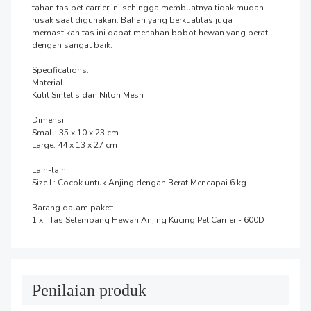
tahan tas pet carrier ini sehingga membuatnya tidak mudah 
rusak saat digunakan. Bahan yang berkualitas juga 
memastikan tas ini dapat menahan bobot hewan yang berat 
dengan sangat baik.

Specifications:

Material

Kulit Sintetis dan Nilon Mesh

Dimensi

Small: 35 x 10 x 23 cm

Large: 44 x 13 x 27 cm

Lain-lain

Size L: Cocok untuk Anjing dengan Berat Mencapai 6 kg

Barang dalam paket:

1 x   Tas Selempang Hewan Anjing Kucing Pet Carrier - 600D
Penilaian produk