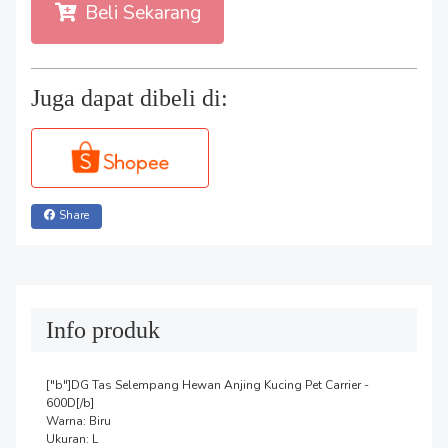
Beli Sekarang
Juga dapat dibeli di:
Share
Info produk
["b"]DG Tas Selempang Hewan Anjing Kucing Pet Carrier - 
600D[/b]

Warna: Biru

Ukuran: L
