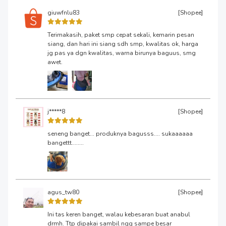
giuwfnlu83
[Shopee]
Terimakasih, paket smp cepat sekali, kemarin pesan
siang, dan hari ini siang sdh smp, kwalitas ok, harga
jg pas ya dgn kwalitas, warna birunya baguus, smg
awet.
j*****8
[Shopee]
seneng banget... produknya bagusss.... sukaaaaaa
bangettt........
agus_tw80
[Shopee]
Ini tas keren banget, walau kebesaran buat anabul
drmh. Ttp dipakai sambil ngg sampe besar