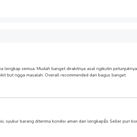
a lengkap semua. Mudah banget dirakitnya asal ngikutin petunjukny
 dikit but ngga masalah. Overall recommended dan bagus banget
i, syukur barang diterima kondisi aman dan lengkap👍. Seller pun kom