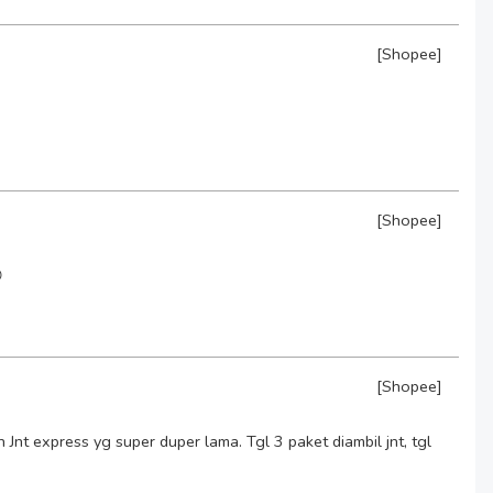
[Shopee]
[Shopee]

[Shopee]
Jnt express yg super duper lama. Tgl 3 paket diambil jnt, tgl