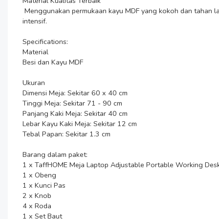
Material Kualitas Terbaik

 Menggunakan permukaan kayu MDF yang kokoh dan tahan lama serta rangka berbahan besi yang ringan namun kuat. Kombinasi ini memastikan meja tetap awet meski digunakan secara 
intensif.

Specifications:

Material

Besi dan Kayu MDF

Ukuran

Dimensi Meja: Sekitar 60 x 40 cm

Tinggi Meja: Sekitar 71 - 90 cm

Panjang Kaki Meja: Sekitar 40 cm

Lebar Kayu Kaki Meja: Sekitar 12 cm

Tebal Papan: Sekitar 1.3 cm

Barang dalam paket:

1 x TaffHOME Meja Laptop Adjustable Portable Working Desk
1 x Obeng

1 x Kunci Pas

2 x Knob

4 x Roda

1 x Set Baut
