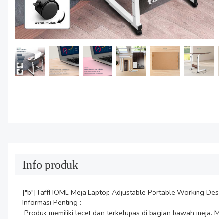
Info produk
["b"]TaffHOME Meja Laptop Adjustable Portable Working Desk
Informasi Penting :

 Produk memiliki lecet dan terkelupas di bagian bawah meja. Meski demikian, produk tetap berfungsi dengan baik serta bagian terkelupas pun tidak terlihat apabila meja telah terpasang.Khusus 