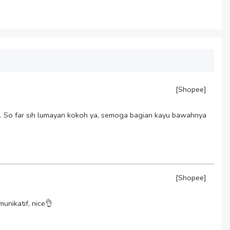
[Shopee]
a. So far sih lumayan kokoh ya, semoga bagian kayu bawahnya
[Shopee]
unikatif, nice👌