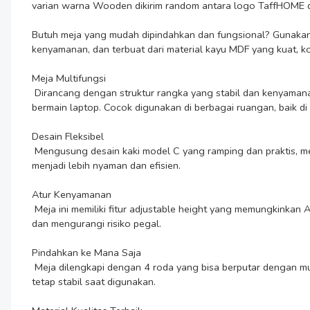
varian warna Wooden dikirim random antara logo TaffHOME d
Butuh meja yang mudah dipindahkan dan fungsional? Gunakan s
kenyamanan, dan terbuat dari material kayu MDF yang kuat, kok
Meja Multifungsi

 Dirancang dengan struktur rangka yang stabil dan kenyamanan ergonomis, meja ini sangat cocok digunakan untuk berbagai keperluan, mulai dari menggambar, menulis, belajar, bekerja, hingga 
bermain laptop. Cocok digunakan di berbagai ruangan, baik di
Desain Fleksibel

 Mengusung desain kaki model C yang ramping dan praktis, meja ini bisa didekatkan ke tubuh dengan mudah tanpa mengganggu ruang gerak. Desain ini membuat aktivitas bekerja atau bersantai 
menjadi lebih nyaman dan efisien.

Atur Kenyamanan

 Meja ini memiliki fitur adjustable height yang memungkinkan Anda mengatur ketinggian sesuai posisi duduk atau berdiri. Dengan begitu, Anda bisa bekerja dengan postur tubuh yang lebih baik 
dan mengurangi risiko pegal.

Pindahkan ke Mana Saja

 Meja dilengkapi dengan 4 roda yang bisa berputar dengan mulus, memudahkan Anda memindahkannya ke berbagai tempat tanpa kesulitan. Setiap roda juga dilengkapi fitur pengunci agar meja 
tetap stabil saat digunakan.
