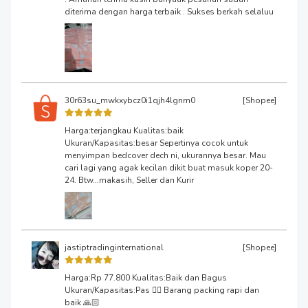
diterima dengan harga terbaik . Sukses berkah selaluu
30r63su_mwkxybcz0i1qjh4lgnm0
[Shopee]
Harga:terjangkau Kualitas:baik
Ukuran/Kapasitas:besar Sepertinya cocok untuk
menyimpan bedcover dech ni, ukurannya besar. Mau
cari lagi yang agak kecilan dikit buat masuk koper 20-
24. Btw...makasih, Seller dan Kurir
jastiptradinginternational
[Shopee]
Harga:Rp 77.800 Kualitas:Baik dan Bagus
Ukuran/Kapasitas:Pas 👌🏻 Barang packing rapi dan
baik 🙏🏻