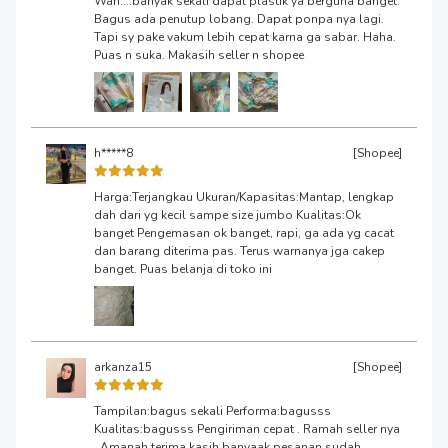
Wah....banyak sekali dapat plastik ya berguna banget.
Bagus ada penutup lobang. Dapat ponpa nya lagi.
Tapi sy pake vakum lebih cepat karna ga sabar. Haha.
Puas n suka. Makasih seller n shopee
h*****8
[Shopee]
Harga:Terjangkau Ukuran/Kapasitas:Mantap, lengkap
dah dari yg kecil sampe size jumbo Kualitas:Ok
banget Pengemasan ok banget, rapi, ga ada yg cacat
dan barang diterima pas. Terus warnanya jga cakep
banget. Puas belanja di toko ini
arkanza15
[Shopee]
Tampilan:bagus sekali Performa:bagusss
Kualitas:bagusss Pengiriman cepat . Ramah seller nya
. Amanah terima kasih banyaak pesanan sudah