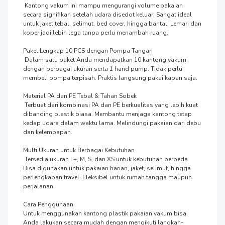
 Kantong vakum ini mampu mengurangi volume pakaian 
secara signifikan setelah udara disedot keluar. Sangat ideal 
untuk jaket tebal, selimut, bed cover, hingga bantal. Lemari dan 
koper jadi lebih lega tanpa perlu menambah ruang.

Paket Lengkap 10 PCS dengan Pompa Tangan

 Dalam satu paket Anda mendapatkan 10 kantong vakum 
dengan berbagai ukuran serta 1 hand pump. Tidak perlu 
membeli pompa terpisah. Praktis langsung pakai kapan saja.

Material PA dan PE Tebal & Tahan Sobek

 Terbuat dari kombinasi PA dan PE berkualitas yang lebih kuat 
dibanding plastik biasa. Membantu menjaga kantong tetap 
kedap udara dalam waktu lama. Melindungi pakaian dari debu 
dan kelembapan.

Multi Ukuran untuk Berbagai Kebutuhan

 Tersedia ukuran L+, M, S, dan XS untuk kebutuhan berbeda. 
Bisa digunakan untuk pakaian harian, jaket, selimut, hingga 
perlengkapan travel. Fleksibel untuk rumah tangga maupun 
perjalanan.

Cara Penggunaan

Untuk menggunakan kantong plastik pakaian vakum bisa 
Anda lakukan secara mudah dengan mengikuti langkah-