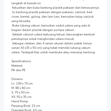
langkah di bawah ini.

 Keluarkan dan buka kantong plastik pakaian dari kemasannya.

 Isi kantong plastik pakaian dengan pakaian, selimut, bed 
cover, bantal, guling, dan lain-lain, kemudian tutup ziplock 
yang tersedia.

 Buka lubang vakum, kemudian sedot udara yang ada di 
bagian dalam plastik dengan pompa vakum.

 Setelah seluruh udara terbuang keluar, kencangkan kembali 
penutupnya untuk menghindari udara masuk.

 Sebagai catatan, dari 4 varian ukuran dalam paket, hanya 
varian XS (35 x 50 cm) yang tidak memiliki lubang vakum 
udara. Terdapat klip untuk membuka atau menutup kantong.

Specifications:

Material

PA dan PE

Dimensi

L+: 100 x 70 cm

M: 80 x 60 cm

S: 70 x 50 cm

XS: 50 x 35 cm

Hand Pump:

Panjang Bodi: 23 cm

Diameter Bodi: 4.5 cm
