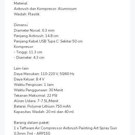
Material

Airbrush dan Kompresor: Aluminium

Wadah: Plastik

Dimensi

Diameter Nosel: 0.3 mm

Panjang Airbrush: 14.8 cm

Panjang Kabel USB Type C: Sekitar 50 cm

Kompresor:

- Tinggi: 11.3 cm

- Diameter: 4.3 cm

Lain-lain

Daya Masukan: 110-220 V, 50/60 Hz

Daya Keluar: 8.4 V

Waktu Pengisian: 1 Jam

Waktu Penggunaan: 30 Menit

Tekanan Maksimal: 22 PSI

Aliran Udara: 7-7.5L/Menit

Baterai: Polymer Lithium 750 mAh

Kapasitas Wadah: 20 ml dan 40 ml

Barang dalam paket:

1 x Taffware Air Compressor Airbrush Painting Art Spray Gun 
0.3mm 7ml - ARP150
