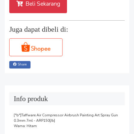
Beli Sekarang
Juga dapat dibeli di:
Share
Info produk
["b"]Taffware Air Compressor Airbrush Painting Art Spray Gun 
0.3mm 7ml - ARP150[/b]

Warna: Hitam
