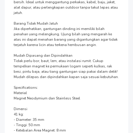
bersih. Ideal untuk menggantung perkakas, kabel, baju, jaket, 
alat dapur, atau perlengkapan outdoor tanpa takut lepas atau 
jatuh.

Barang Tidak Mudah Jatuh

Jika diperhatikan, gantungan dinding ini memiliki bilah 
penahan yang melengkung. Ujung bilah yang mengarah ke 
atas ini dapat menahan barang yang digantungkan agar tidak 
terjatuh karena licin atau terkena hembusan angin.

Mudah Dipasang dan Dipindahkan

Tidak perlu bor, baut, lem, atau instalasi rumit. Cukup 
tempelkan magnet ke permukaan logam seperti kulkas, rak 
besi, pintu baja, atau tiang gantungan siap pakai dalam detik! 
Mudah dilepas dan dipindahkan kapan saja sesuai kebutuhan.

Specifications:

Material

Magnet Neodymium dan Stainless Steel

Dimensi

41 kg:

- Diameter: 35 mm

- Tinggi: 50 mm

- Ketebalan Area Magnet: 8 mm
