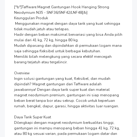
["b"]Taffware Magnet Gantungan Hook Hanging Strong 
Neodymium N35 - SNF36/SNF42/LNF48[/b]

Keunggulan Produk

 Menggunakan magnet dengan daya tarik yang kuat sehingga 
tidak mudah jatuh atau terlepas.

Hadir dengan beban maksimal bervariasi yang bisa Anda pilih 
mulai dari 41 kg, 72 kg, hingga 80 kg.

Mudah dipasang dan dipindahkan di permukaan logam mana 
saja sehingga fleksibel untuk berbagai kebutuhan.

Memiliki bilah melengkung yang secara efektif mencegah 
barang terjatuh atau tergelincir.

Overview

Ingin solusi gantungan yang kuat, fleksibel, dan mudah 
dipindah? Magnet gantungan dari Taffware adalah 
jawabannya! Dengan daya tarik super kuat dan material 
magnet neodymium premium, gantungan ini siap menopang 
beban berat tanpa bor atau sekrup. Cocok untuk keperluan 
rumah, bengkel, dapur, garasi, hingga aktivitas luar ruangan.

Daya Tarik Super Kuat

Dilengkapi dengan magnet neodymium berkualitas tinggi, 
gantungan ini mampu menopang beban hingga 41 kg, 72 kg, 
atau 80 kg sesuai varian, pada permukaan logam datar dan 