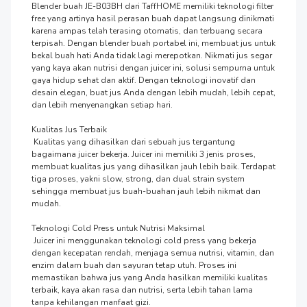
Blender buah JE-B03BH dari TaffHOME memiliki teknologi filter 
free yang artinya hasil perasan buah dapat langsung dinikmati 
karena ampas telah terasing otomatis, dan terbuang secara 
terpisah. Dengan blender buah portabel ini, membuat jus untuk 
bekal buah hati Anda tidak lagi merepotkan. Nikmati jus segar 
yang kaya akan nutrisi dengan juicer ini, solusi sempurna untuk 
gaya hidup sehat dan aktif. Dengan teknologi inovatif dan 
desain elegan, buat jus Anda dengan lebih mudah, lebih cepat, 
dan lebih menyenangkan setiap hari.

Kualitas Jus Terbaik

 Kualitas yang dihasilkan dari sebuah jus tergantung 
bagaimana juicer bekerja. Juicer ini memiliki 3 jenis proses, 
membuat kualitas jus yang dihasilkan jauh lebih baik. Terdapat 
tiga proses, yakni slow, strong, dan dual strain system 
sehingga membuat jus buah-buahan jauh lebih nikmat dan 
mudah.

Teknologi Cold Press untuk Nutrisi Maksimal

 Juicer ini menggunakan teknologi cold press yang bekerja 
dengan kecepatan rendah, menjaga semua nutrisi, vitamin, dan 
enzim dalam buah dan sayuran tetap utuh. Proses ini 
memastikan bahwa jus yang Anda hasilkan memiliki kualitas 
terbaik, kaya akan rasa dan nutrisi, serta lebih tahan lama 
tanpa kehilangan manfaat gizi.
