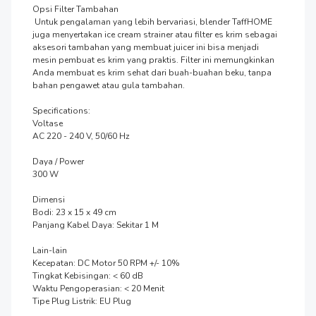
Opsi Filter Tambahan

 Untuk pengalaman yang lebih bervariasi, blender TaffHOME 
juga menyertakan ice cream strainer atau filter es krim sebagai 
aksesori tambahan yang membuat juicer ini bisa menjadi 
mesin pembuat es krim yang praktis. Filter ini memungkinkan 
Anda membuat es krim sehat dari buah-buahan beku, tanpa 
bahan pengawet atau gula tambahan.

Specifications:

Voltase

AC 220 - 240 V, 50/60 Hz

Daya / Power

300 W

Dimensi

Bodi: 23 x 15 x 49 cm

Panjang Kabel Daya: Sekitar 1 M

Lain-lain

Kecepatan: DC Motor 50 RPM +/- 10%

Tingkat Kebisingan: < 60 dB

Waktu Pengoperasian: < 20 Menit

Tipe Plug Listrik: EU Plug
