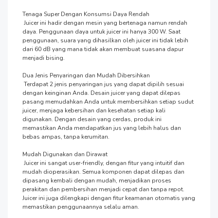
Tenaga Super Dengan Konsumsi Daya Rendah

 Juicer ini hadir dengan mesin yang bertenaga namun rendah 
daya. Penggunaan daya untuk juicer ini hanya 300 W. Saat 
penggunaan, suara yang dihasilkan oleh juicer ini tidak lebih 
dari 60 dB yang mana tidak akan membuat suasana dapur 
menjadi bising.

Dua Jenis Penyaringan dan Mudah Dibersihkan

 Terdapat 2 jenis penyaringan jus yang dapat dipilih sesuai 
dengan keinginan Anda. Desain juicer yang dapat dilepas 
pasang memudahkan Anda untuk membersihkan setiap sudut 
juicer, menjaga kebersihan dan kesehatan setiap kali 
digunakan. Dengan desain yang cerdas, produk ini 
memastikan Anda mendapatkan jus yang lebih halus dan 
bebas ampas, tanpa kerumitan.

Mudah Digunakan dan Dirawat

 Juicer ini sangat user-friendly, dengan fitur yang intuitif dan 
mudah dioperasikan. Semua komponen dapat dilepas dan 
dipasang kembali dengan mudah, menjadikan proses 
perakitan dan pembersihan menjadi cepat dan tanpa repot. 
Juicer ini juga dilengkapi dengan fitur keamanan otomatis yang 
memastikan penggunaannya selalu aman.
