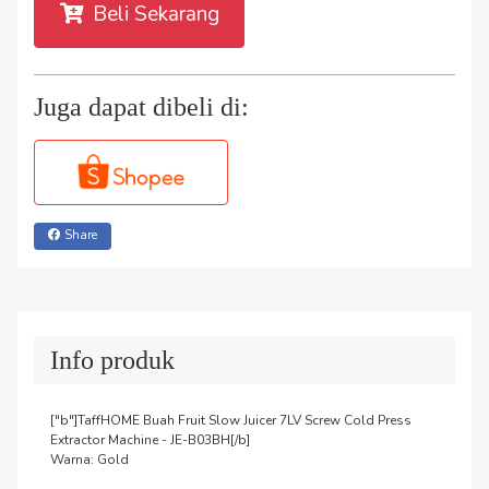
Beli Sekarang
Juga dapat dibeli di:
Share
Info produk
["b"]TaffHOME Buah Fruit Slow Juicer 7LV Screw Cold Press 
Extractor Machine - JE-B03BH[/b]

Warna: Gold
