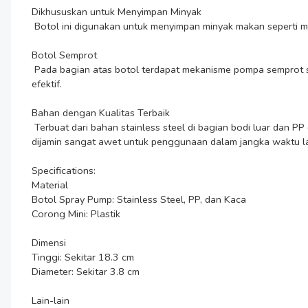
Dikhususkan untuk Menyimpan Minyak

 Botol ini digunakan untuk menyimpan minyak makan seperti minyak zaitun dan semacamnya. Bertujuan agar penggunaan menjadi jauh lebih hemat dibanding biasanya.

Botol Semprot

 Pada bagian atas botol terdapat mekanisme pompa semprot sehingga dapat menyemprotkan minyak secara merata pada makanan. Mengaplikasikan minyak dengan teknik ini akan jauh lebih 
efektif.

Bahan dengan Kualitas Terbaik

 Terbuat dari bahan stainless steel di bagian bodi luar dan PP di bagian kepala sehingga tidak dapat berkarat. Sementara bagian dalam botol terbuat dari kaca. Pemilihan material-material ini 
dijamin sangat awet untuk penggunaan dalam jangka waktu la
Specifications:

Material

Botol Spray Pump: Stainless Steel, PP, dan Kaca

Corong Mini: Plastik

Dimensi

Tinggi: Sekitar 18.3 cm

Diameter: Sekitar 3.8 cm

Lain-lain
