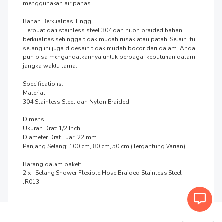
menggunakan air panas.

Bahan Berkualitas Tinggi

 Terbuat dari stainless steel 304 dan nilon braided bahan 
berkualitas sehingga tidak mudah rusak atau patah. Selain itu, 
selang ini juga didesain tidak mudah bocor dari dalam. Anda 
pun bisa mengandalkannya untuk berbagai kebutuhan dalam 
jangka waktu lama.

Specifications:

Material

304 Stainless Steel dan Nylon Braided

Dimensi

Ukuran Drat: 1/2 Inch

Diameter Drat Luar: 22 mm

Panjang Selang: 100 cm, 80 cm, 50 cm (Tergantung Varian)

Barang dalam paket:

2 x   Selang Shower Flexible Hose Braided Stainless Steel - 
JR013