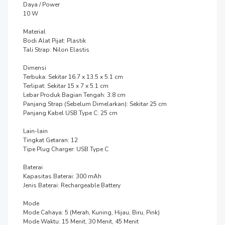
Daya / Power

10 W

Material

Bodi Alat Pijat: Plastik

Tali Strap: Nilon Elastis

Dimensi

Terbuka: Sekitar 16.7 x 13.5 x 5.1 cm

Terlipat: Sekitar 15 x 7 x 5.1 cm

Lebar Produk Bagian Tengah: 3.8 cm

Panjang Strap (Sebelum Dimelarkan): Sekitar 25 cm

Panjang Kabel USB Type C: 25 cm

Lain-lain

Tingkat Getaran: 12

Tipe Plug Charger: USB Type C

Baterai

Kapasitas Baterai: 300 mAh

Jenis Baterai: Rechargeable Battery

Mode

Mode Cahaya: 5 (Merah, Kuning, Hijau, Biru, Pink)

Mode Waktu: 15 Menit, 30 Menit, 45 Menit
