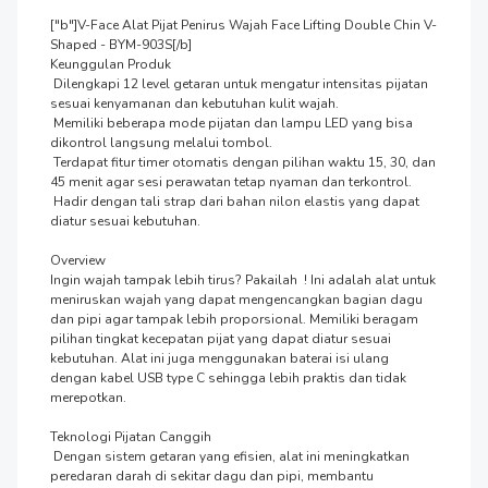
["b"]V-Face Alat Pijat Penirus Wajah Face Lifting Double Chin V-
Shaped - BYM-903S[/b]

Keunggulan Produk

 Dilengkapi 12 level getaran untuk mengatur intensitas pijatan 
sesuai kenyamanan dan kebutuhan kulit wajah.

 Memiliki beberapa mode pijatan dan lampu LED yang bisa 
dikontrol langsung melalui tombol.

 Terdapat fitur timer otomatis dengan pilihan waktu 15, 30, dan 
45 menit agar sesi perawatan tetap nyaman dan terkontrol.

 Hadir dengan tali strap dari bahan nilon elastis yang dapat 
diatur sesuai kebutuhan.

Overview

Ingin wajah tampak lebih tirus? Pakailah  ! Ini adalah alat untuk 
meniruskan wajah yang dapat mengencangkan bagian dagu 
dan pipi agar tampak lebih proporsional. Memiliki beragam 
pilihan tingkat kecepatan pijat yang dapat diatur sesuai 
kebutuhan. Alat ini juga menggunakan baterai isi ulang 
dengan kabel USB type C sehingga lebih praktis dan tidak 
merepotkan.

Teknologi Pijatan Canggih

 Dengan sistem getaran yang efisien, alat ini meningkatkan 
peredaran darah di sekitar dagu dan pipi, membantu 