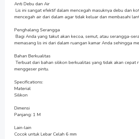
Anti Debu dan Air

 Lis ini sangat efektif dalam mencegah masuknya debu dan kotoran dari luar, menjaga lantai tetap bersih. Selain itu, lis ini juga sangat cocok untuk dipasang pada pintu kaca kamar mandi, 
mencegah air dari dalam agar tidak keluar dan membasahi lanta
Penghalang Serangga

 Bagi Anda yang takut akan kecoa, semut, atau serangga-serangga kecil yang menyelinap melalui bawah pintu ketika di kos, lis sela pintu ini merupakan solusi untuk Anda. Anda dapat 
memasang lis ini dari dalam ruangan kamar Anda sehingga m
Bahan Berkualitas

 Terbuat dari bahan silikon berkualitas yang tidak akan cepat rusak dan sobek, cocok untuk penggunaan jangka panjang. Material ini juga lembut sehingga tidak akan merusak lantai saat 
menggeser pintu.

Specifications:

Material

Silikon

Dimensi

Panjang: 1 M

Lain-lain

Cocok untuk Lebar Celah 6 mm
