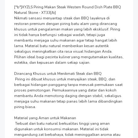
["b"]XYZLS Piring Makan Steak Western Round Dish Plate BBQ 
Natural Stone - XT33[/b]

Nikmati sensasi menyantap steak dan BBQ layaknya di 
restoran premium dengan piring batu alam yang dirancang 
khusus untuk pengalaman makan yang lebih eksklusif. Piring 
ini tidak hanya berfungsi sebagai wadah, tetapi juga 
membantu menjaga suhu makanan agar tetap hangat lebih 
lama. Material batu natural memberikan kesan autentik 
sekaligus meningkatkan cita rasa visual hidangan Anda. 
Pilihan ideal bagi pecinta kuliner yang mengutamakan kualitas, 
estetika, dan kepuasan dalam setiap sajian.

Dirancang Khusus untuk Menikmati Steak dan BBQ

 Piring ini dibuat khusus untuk menyajikan steak, BBQ, dan 
berbagai hidangan panggang tanpa merusak permukaan saat 
proses pemotongan. Permukaannya yang datar dan kokoh 
membantu Anda memotong daging dengan stabil, sekaligus 
menjaga suhu makanan tetap panas lebih lama dibandingkan 
piring biasa.

Material yang Aman untuk Makanan

 Terbuat dari batu natural berkualitas tinggi yang aman 
digunakan untuk konsumsi makanan. Material ini tidak 
mengandung zat berbahaya, tidak meninggalkan aroma atau 