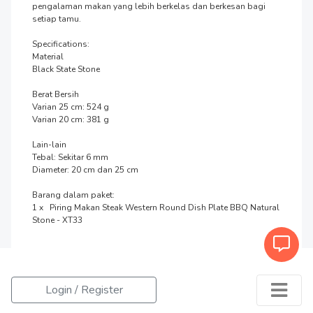
pengalaman makan yang lebih berkelas dan berkesan bagi 
setiap tamu.

Specifications:

Material

Black State Stone

Berat Bersih

Varian 25 cm: 524 g

Varian 20 cm: 381 g

Lain-lain

Tebal: Sekitar 6 mm

Diameter: 20 cm dan 25 cm

Barang dalam paket:

1 x   Piring Makan Steak Western Round Dish Plate BBQ Natural 
Stone - XT33
Login / Register