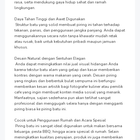
rasa, serta mendukung gaya hidup sehat dan ramah 
lingkungan.

Daya Tahan Tinggi dan Awet Digunakan

 Struktur batu yang solid membuat piring ini tahan terhadap 
tekanan, panas, dan penggunaan jangka panjang. Anda dapat 
menggunakannya secara rutin tanpa khawatir mudah retak 
atau rusak, baik untuk kebutuhan pribadi maupun jamuan 
khusus.

Desain Natural dengan Sentuhan Elegan

 Anda dapat meningkatkan nilai jual visual hidangan Anda 
karena tekstur batu alam yang gelap dan kasar memberikan 
kontras dengan warna makanan yang cerah. Desain piring 
yang ringkas dan berbentuk bulat sempurna ini berfungsi 
memberikan kesan artistik bagi fotografer kuliner atau pemilik 
cafe yang ingin membuat konten media sosial yang menarik. 
Manfaatnya, sajian sederhana pun akan terlihat sangat 
profesional dan menggugah selera hanya dengan mengganti 
piring biasa ke piring batu ini.

Cocok untuk Penggunaan Rumah dan Acara Spesial

 Piring batu ini sangat ideal digunakan untuk makan bersama 
keluarga, pesta BBQ, hingga acara spesial di rumah. Selain 
meningkatkan kualitas penyajian, produk ini juga memberikan 