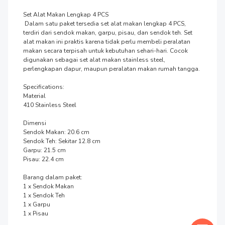
Set Alat Makan Lengkap 4 PCS

 Dalam satu paket tersedia set alat makan lengkap 4 PCS, 
terdiri dari sendok makan, garpu, pisau, dan sendok teh. Set 
alat makan ini praktis karena tidak perlu membeli peralatan 
makan secara terpisah untuk kebutuhan sehari-hari. Cocok 
digunakan sebagai set alat makan stainless steel, 
perlengkapan dapur, maupun peralatan makan rumah tangga.

Specifications:

Material

410 Stainless Steel

Dimensi

Sendok Makan: 20.6 cm

Sendok Teh: Sekitar 12.8 cm

Garpu: 21.5 cm

Pisau: 22.4 cm

Barang dalam paket:

1 x Sendok Makan

1 x Sendok Teh 

1 x Garpu

1 x Pisau