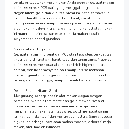
Lengkapi kebutuhan meja makan Anda dengan set alat makan 
stainless steel 4 PCS dari   yang menggabungkan desain 
elegan hitam-gold dan kualitas premium. Set alat makan ini 
terbuat dari 401 stainless steel anti karat, cocok untuk 
penggunaan harian maupun acara spesial. Dengan tampilan 
alat makan modern, higienis, dan tahan lama, set alat makan 
ini mampu meningkatkan estetika meja makan sekaligus 
kenyamanan saat digunakan.

Anti Karat dan Higienis

 Set alat makan ini dibuat dari 401 stainless steel berkualitas 
tinggi yang dikenal anti karat, kuat, dan tahan lama. Material 
stainless steel membuat alat makan lebih higienis, tidak 
berpori, dan tidak menyerap bau maupun sisa makanan. 
Cocok digunakan sebagai set alat makan harian, baik untuk 
keluarga, rumah tangga, maupun kebutuhan dapur modern.

Desain Elegan Hitam-Gold

 Mengusung konsep desain alat makan elegan dengan 
kombinasi warna hitam matte dan gold mewah, set alat 
makan ini memberikan kesan premium di meja makan. 
Tampilan alat makan stainless steel gold membuat sajian 
terlihat lebih eksklusif dan menggugah selera. Sangat sesuai 
digunakan sebagai peralatan makan modern, dekorasi meja 
makan, atau hadiah istimewa.
