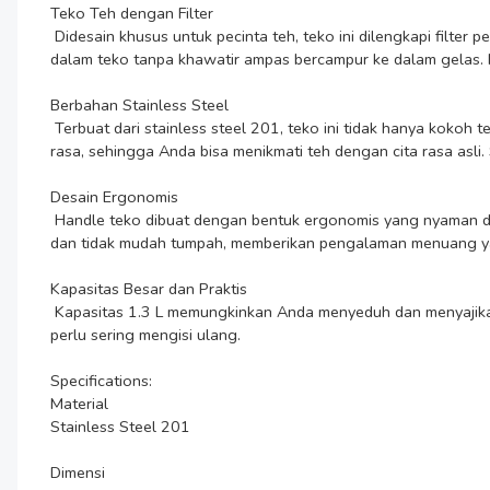
Teko Teh dengan Filter

 Didesain khusus untuk pecinta teh, teko ini dilengkapi filter penyaring yang terintegrasi di bagian dalam. Filter ini berfungsi untuk menahan daun teh sehingga Anda bisa menyeduh langsung di 
dalam teko tanpa khawatir ampas bercampur ke dalam gelas. Hasi
Berbahan Stainless Steel

 Terbuat dari stainless steel 201, teko ini tidak hanya kokoh tetapi juga tahan karat meski digunakan berulang kali untuk air panas. Materialnya juga higienis karena tidak menyerap bau atau 
rasa, sehingga Anda bisa menikmati teh dengan cita rasa asli. 
Desain Ergonomis

 Handle teko dibuat dengan bentuk ergonomis yang nyaman digenggam, memudahkan Anda saat menuangkan teh ke dalam gelas. Corong leher angsa juga memastikan aliran air tetap halus 
dan tidak mudah tumpah, memberikan pengalaman menuang yang 
Kapasitas Besar dan Praktis

 Kapasitas 1.3 L memungkinkan Anda menyeduh dan menyajikan teh dalam jumlah lebih banyak sekaligus. Cocok untuk tea time bersama keluarga, menjamu tamu, atau penggunaan harian tanpa 
perlu sering mengisi ulang.

Specifications:

Material

Stainless Steel 201

Dimensi
