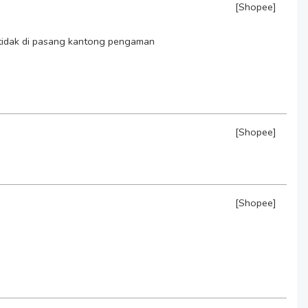
[Shopee]
a tidak di pasang kantong pengaman
[Shopee]
[Shopee]