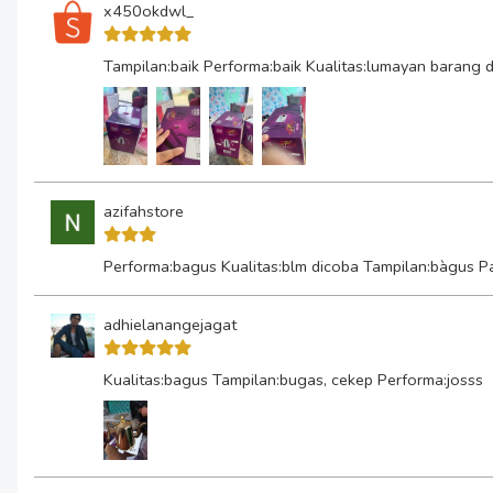
x450okdwl_
Tampilan:baik Performa:baik Kualitas:lumayan barang d
azifahstore
Performa:bagus Kualitas:blm dicoba Tampilan:bàgus P
adhielanangejagat
Kualitas:bagus Tampilan:bugas, cekep Performa:josss