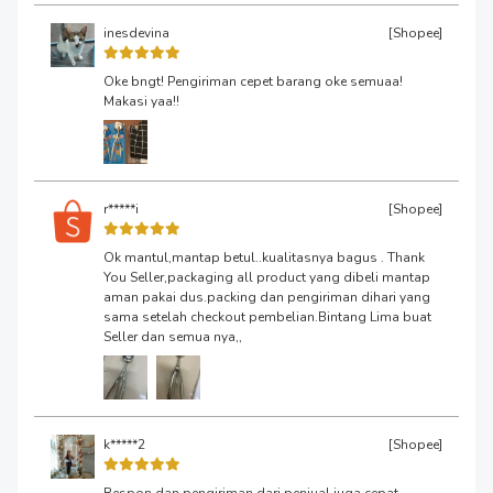
inesdevina
[Shopee]
Oke bngt! Pengiriman cepet barang oke semuaa!
Makasi yaa!!
r*****i
[Shopee]
Ok mantul,mantap betul..kualitasnya bagus . Thank
You Seller,packaging all product yang dibeli mantap
aman pakai dus.packing dan pengiriman dihari yang
sama setelah checkout pembelian.Bintang Lima buat
Seller dan semua nya,,
k*****2
[Shopee]
Respon dan pengiriman dari penjual juga cepat