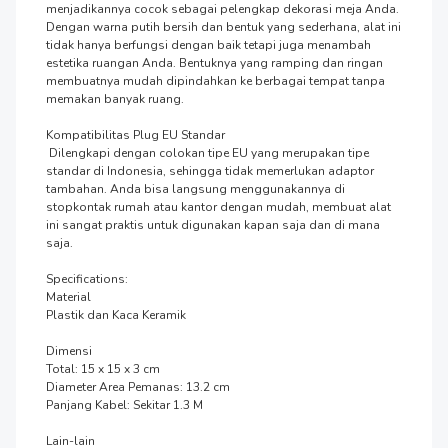
menjadikannya cocok sebagai pelengkap dekorasi meja Anda. 
Dengan warna putih bersih dan bentuk yang sederhana, alat ini 
tidak hanya berfungsi dengan baik tetapi juga menambah 
estetika ruangan Anda. Bentuknya yang ramping dan ringan 
membuatnya mudah dipindahkan ke berbagai tempat tanpa 
memakan banyak ruang.

Kompatibilitas Plug EU Standar

 Dilengkapi dengan colokan tipe EU yang merupakan tipe 
standar di Indonesia, sehingga tidak memerlukan adaptor 
tambahan. Anda bisa langsung menggunakannya di 
stopkontak rumah atau kantor dengan mudah, membuat alat 
ini sangat praktis untuk digunakan kapan saja dan di mana 
saja.

Specifications:

Material

Plastik dan Kaca Keramik

Dimensi

Total: 15 x 15 x 3 cm

Diameter Area Pemanas: 13.2 cm

Panjang Kabel: Sekitar 1.3 M

Lain-lain
