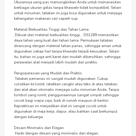
Ukurannya yang pas memungkinkan Anda untuk memanaskan 
berbagai ukuran gelas tanpa khawatir tidak kompatibel. Selain 
untuk minuman, tatakan ini juga bisa digunakan untuk menjaga 
kehangatan makanan cair seperti sup.

Material Berkualitas Tinggi dan Tahan Lama

 Dibuat dari material berkualitas tinggi,   DS1289 memastikan 
daya tahan yang kuat dan tahan lama. Permukaan tatakan 
dirancang dengan material tahan panas, sehingga aman untuk 
digunakan setiap hari tanpa khawatir terjadi kerusakan. Selain 
itu, bahan ini juga anti karat dan mudah dibersihkan, sehingga 
perawatan alat menjadi lebih mudah dan praktis.

Pengoperasian yang Mudah dan Praktis

 Tatakan pemanas ini sangat mudah digunakan. Cukup 
colokkan ke listrik, letakkan cangkir atau teko di atas tatakan, 
dan alat akan otomatis menjaga suhu minuman Anda. Tanpa 
tombol yang rumit, penggunaannya sangat simpel sehingga 
cocok bagi siapa saja, baik di rumah maupun di kantor. 
Kepraktisan ini menjadikan alat ini sangat cocok untuk 
digunakan di meja kerja, dapur, atau bahkan saat berkumpul 
dengan keluarga.

Desain Minimalis dan Elegan

 Hadir dengan desain yang minimalis dan elegan, 