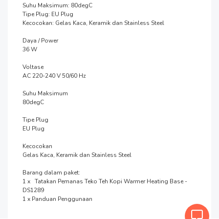
Suhu Maksimum: 80degC

Tipe Plug: EU Plug

Kecocokan: Gelas Kaca, Keramik dan Stainless Steel

Daya / Power

36 W

Voltase

AC 220-240 V 50/60 Hz

Suhu Maksimum

80degC

Tipe Plug

EU Plug

Kecocokan

Gelas Kaca, Keramik dan Stainless Steel

Barang dalam paket:

1 x   Tatakan Pemanas Teko Teh Kopi Warmer Heating Base - 
DS1289

1 x Panduan Penggunaan