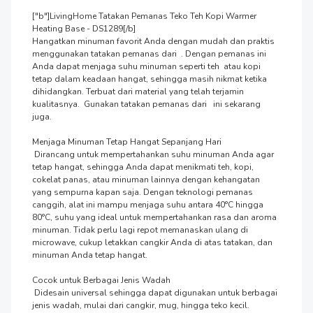
["b"]LivingHome Tatakan Pemanas Teko Teh Kopi Warmer 
Heating Base - DS1289[/b]

Hangatkan minuman favorit Anda dengan mudah dan praktis 
menggunakan tatakan pemanas dari  . Dengan pemanas ini 
Anda dapat menjaga suhu minuman seperti teh  atau kopi 
tetap dalam keadaan hangat, sehingga masih nikmat ketika 
dihidangkan. Terbuat dari material yang telah terjamin 
kualitasnya.  Gunakan tatakan pemanas dari   ini sekarang 
juga.

Menjaga Minuman Tetap Hangat Sepanjang Hari

 Dirancang untuk mempertahankan suhu minuman Anda agar 
tetap hangat, sehingga Anda dapat menikmati teh, kopi, 
cokelat panas, atau minuman lainnya dengan kehangatan 
yang sempurna kapan saja. Dengan teknologi pemanas 
canggih, alat ini mampu menjaga suhu antara 40°C hingga 
80°C, suhu yang ideal untuk mempertahankan rasa dan aroma 
minuman. Tidak perlu lagi repot memanaskan ulang di 
microwave, cukup letakkan cangkir Anda di atas tatakan, dan 
minuman Anda tetap hangat.

Cocok untuk Berbagai Jenis Wadah

 Didesain universal sehingga dapat digunakan untuk berbagai 
jenis wadah, mulai dari cangkir, mug, hingga teko kecil. 