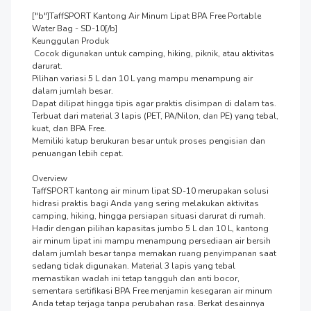
["b"]TaffSPORT Kantong Air Minum Lipat BPA Free Portable 
Water Bag - SD-10[/b]

Keunggulan Produk

 Cocok digunakan untuk camping, hiking, piknik, atau aktivitas 
darurat.

Pilihan variasi 5 L dan 10 L yang mampu menampung air 
dalam jumlah besar.

Dapat dilipat hingga tipis agar praktis disimpan di dalam tas.

Terbuat dari material 3 lapis (PET, PA/Nilon, dan PE) yang tebal, 
kuat, dan BPA Free.

Memiliki katup berukuran besar untuk proses pengisian dan 
penuangan lebih cepat.

Overview

TaffSPORT kantong air minum lipat SD-10 merupakan solusi 
hidrasi praktis bagi Anda yang sering melakukan aktivitas 
camping, hiking, hingga persiapan situasi darurat di rumah. 
Hadir dengan pilihan kapasitas jumbo 5 L dan 10 L, kantong 
air minum lipat ini mampu menampung persediaan air bersih 
dalam jumlah besar tanpa memakan ruang penyimpanan saat 
sedang tidak digunakan. Material 3 lapis yang tebal 
memastikan wadah ini tetap tangguh dan anti bocor, 
sementara sertifikasi BPA Free menjamin kesegaran air minum 
Anda tetap terjaga tanpa perubahan rasa. Berkat desainnya 