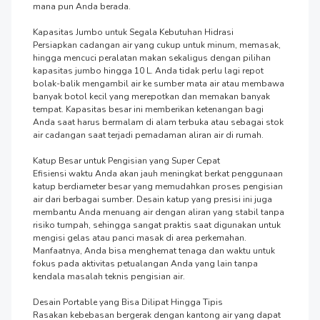
mana pun Anda berada.

Kapasitas Jumbo untuk Segala Kebutuhan Hidrasi

Persiapkan cadangan air yang cukup untuk minum, memasak, 
hingga mencuci peralatan makan sekaligus dengan pilihan 
kapasitas jumbo hingga 10 L. Anda tidak perlu lagi repot 
bolak-balik mengambil air ke sumber mata air atau membawa 
banyak botol kecil yang merepotkan dan memakan banyak 
tempat. Kapasitas besar ini memberikan ketenangan bagi 
Anda saat harus bermalam di alam terbuka atau sebagai stok 
air cadangan saat terjadi pemadaman aliran air di rumah.

Katup Besar untuk Pengisian yang Super Cepat

Efisiensi waktu Anda akan jauh meningkat berkat penggunaan 
katup berdiameter besar yang memudahkan proses pengisian 
air dari berbagai sumber. Desain katup yang presisi ini juga 
membantu Anda menuang air dengan aliran yang stabil tanpa 
risiko tumpah, sehingga sangat praktis saat digunakan untuk 
mengisi gelas atau panci masak di area perkemahan. 
Manfaatnya, Anda bisa menghemat tenaga dan waktu untuk 
fokus pada aktivitas petualangan Anda yang lain tanpa 
kendala masalah teknis pengisian air.

Desain Portable yang Bisa Dilipat Hingga Tipis

Rasakan kebebasan bergerak dengan kantong air yang dapat 