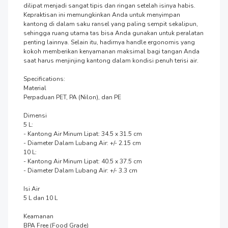
dilipat menjadi sangat tipis dan ringan setelah isinya habis. 
Kepraktisan ini memungkinkan Anda untuk menyimpan 
kantong di dalam saku ransel yang paling sempit sekalipun, 
sehingga ruang utama tas bisa Anda gunakan untuk peralatan 
penting lainnya. Selain itu, hadirnya handle ergonomis yang 
kokoh memberikan kenyamanan maksimal bagi tangan Anda 
saat harus menjinjing kantong dalam kondisi penuh terisi air.

Specifications:

Material

Perpaduan PET, PA (Nilon), dan PE

Dimensi

5 L:

- Kantong Air Minum Lipat: 34.5 x 31.5 cm

- Diameter Dalam Lubang Air: +/- 2.15 cm

10 L:

- Kantong Air Minum Lipat: 40.5 x 37.5 cm

- Diameter Dalam Lubang Air: +/- 3.3 cm

Isi Air

5 L dan 10 L

Keamanan

BPA Free (Food Grade)
