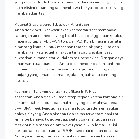
yang cerdas, Anda bisa membawa cadangan air dengan jauh 
lebih efisien dibandingkan membawa banyak botol kaku yang 
memberatkan tas.

Material 3 Lapis yang Tebal dan Anti Bocor

Anda tidak perlu khawatir akan kebocoran saat membawa 
cadangan air di medan yang berat berkat penggunaan struktur 
material 3 lapis (PET, PA/Nilon, dan PE). Kombinasi material ini 
dirancang khusus untuk menahan tekanan air yang kuat dan 
memberikan ketangguhan ekstra terhadap gesekan saat 
diletakkan di tanah atau di dalam tas pendakian. Dengan daya 
tahan yang luar biasa ini, Anda bisa mengandalkan kantong 
air minum lipat ini sebagai wadah penyimpanan jangka 
panjang yang aman selama perjalanan jauh atau camping 
intensif.

Keamanan Terjamin dengan Sertifikasi BPA Free

Kesehatan Anda dan keluarga tetap terjaga karena kantong air 
minum lipat ini dibuat dari material yang sepenuhnya bebas 
BPA (BPA Free). Penggunaan bahan food grade memastikan 
bahwa air yang Anda simpan tidak akan terkontaminasi zat 
kimia berbahaya, tidak berbau, serta tidak mengubah rasa 
meskipun disimpan dalam waktu yang cukup lama. Hal ini 
menjadikan kantong air TaffSPORT sebagai pilihan ideal bagi 
Anda yang mengutamakan kualitas konsumsi air bersih di 