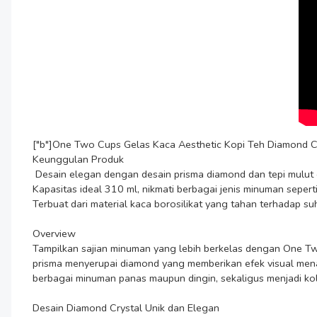
["b"]One Two Cups Gelas Kaca Aesthetic Kopi Teh Diamond C
Keunggulan Produk

 Desain elegan dengan desain prisma diamond dan tepi mulut gelas berwarna emas yang membuatnya tampak mewah.

Kapasitas ideal 310 ml, nikmati berbagai jenis minuman seperti t
Terbuat dari material kaca borosilikat yang tahan terhadap suhu
Overview

Tampilkan sajian minuman yang lebih berkelas dengan One Two 
prisma menyerupai diamond yang memberikan efek visual menarik
berbagai minuman panas maupun dingin, sekaligus menjadi kolek
Desain Diamond Crystal Unik dan Elegan
