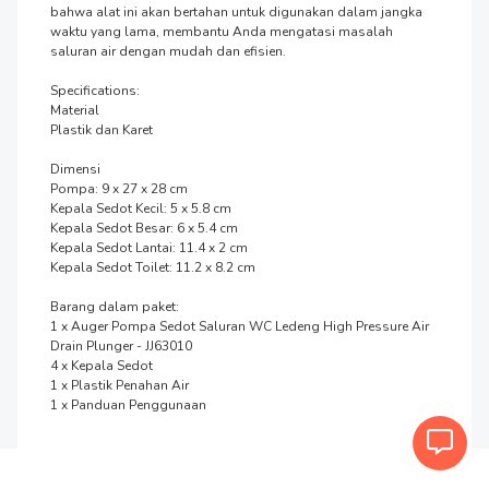
bahwa alat ini akan bertahan untuk digunakan dalam jangka 
waktu yang lama, membantu Anda mengatasi masalah 
saluran air dengan mudah dan efisien.

Specifications:

Material

Plastik dan Karet

Dimensi

Pompa: 9 x 27 x 28 cm

Kepala Sedot Kecil: 5 x 5.8 cm

Kepala Sedot Besar: 6 x 5.4 cm

Kepala Sedot Lantai: 11.4 x 2 cm

Kepala Sedot Toilet: 11.2 x 8.2 cm

Barang dalam paket:

1 x Auger Pompa Sedot Saluran WC Ledeng High Pressure Air 
Drain Plunger - JJ63010

4 x Kepala Sedot

1 x Plastik Penahan Air

1 x Panduan Penggunaan