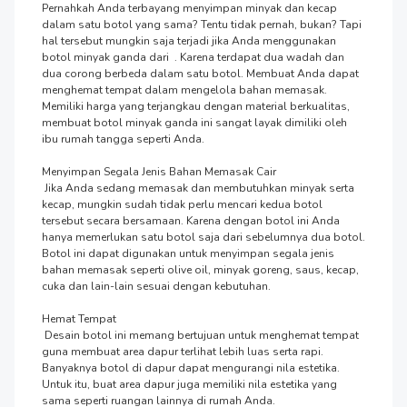
Pernahkah Anda terbayang menyimpan minyak dan kecap 
dalam satu botol yang sama? Tentu tidak pernah, bukan? Tapi 
hal tersebut mungkin saja terjadi jika Anda menggunakan 
botol minyak ganda dari  . Karena terdapat dua wadah dan 
dua corong berbeda dalam satu botol. Membuat Anda dapat 
menghemat tempat dalam mengelola bahan memasak. 
Memiliki harga yang terjangkau dengan material berkualitas, 
membuat botol minyak ganda ini sangat layak dimiliki oleh 
ibu rumah tangga seperti Anda.

Menyimpan Segala Jenis Bahan Memasak Cair

 Jika Anda sedang memasak dan membutuhkan minyak serta 
kecap, mungkin sudah tidak perlu mencari kedua botol 
tersebut secara bersamaan. Karena dengan botol ini Anda 
hanya memerlukan satu botol saja dari sebelumnya dua botol. 
Botol ini dapat digunakan untuk menyimpan segala jenis 
bahan memasak seperti olive oil, minyak goreng, saus, kecap, 
cuka dan lain-lain sesuai dengan kebutuhan.

Hemat Tempat

 Desain botol ini memang bertujuan untuk menghemat tempat 
guna membuat area dapur terlihat lebih luas serta rapi. 
Banyaknya botol di dapur dapat mengurangi nila estetika. 
Untuk itu, buat area dapur juga memiliki nila estetika yang 
sama seperti ruangan lainnya di rumah Anda.
