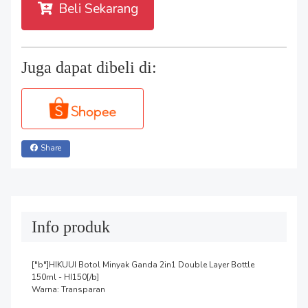
Beli Sekarang
Juga dapat dibeli di:
Share
Info produk
["b"]HIKUUI Botol Minyak Ganda 2in1 Double Layer Bottle 
150ml - HI150[/b]

Warna: Transparan
