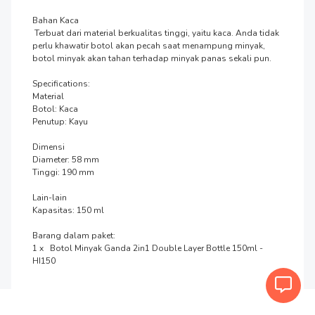
Bahan Kaca

 Terbuat dari material berkualitas tinggi, yaitu kaca. Anda tidak 
perlu khawatir botol akan pecah saat menampung minyak, 
botol minyak akan tahan terhadap minyak panas sekali pun.

Specifications:

Material

Botol: Kaca

Penutup: Kayu

Dimensi

Diameter: 58 mm

Tinggi: 190 mm

Lain-lain

Kapasitas: 150 ml

Barang dalam paket:

1 x   Botol Minyak Ganda 2in1 Double Layer Bottle 150ml - 
HI150