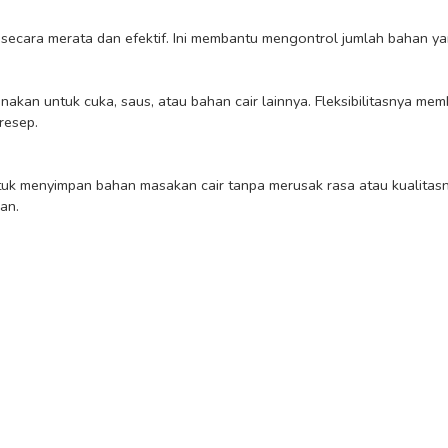
esep.

n.
