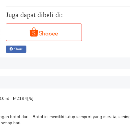
Juga dapat dibeli di:
Share
10ml - M2194[/b]

n botol dari  . Botol ini memiliki tutup semprot yang merata, sehin
tiap hari.
