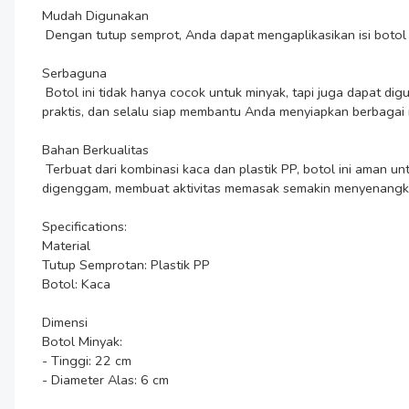
Mudah Digunakan

 Dengan tutup semprot, Anda dapat mengaplikasikan isi botol secara merata dan efektif. Ini membantu mengontrol jumlah bahan yang digunakan, membuat masakan lebih konsisten dan hemat.

Serbaguna

 Botol ini tidak hanya cocok untuk minyak, tapi juga dapat digunakan untuk cuka, saus, atau bahan cair lainnya. Fleksibilitasnya membuat botol minyak menjadi teman dapur yang serbaguna, 
praktis, dan selalu siap membantu Anda menyiapkan berbagai r
Bahan Berkualitas

 Terbuat dari kombinasi kaca dan plastik PP, botol ini aman untuk menyimpan bahan masakan cair tanpa merusak rasa atau kualitasnya. Materialnya tahan lama, mudah dibersihkan, dan nyaman 
digenggam, membuat aktivitas memasak semakin menyenangka
Specifications:

Material

Tutup Semprotan: Plastik PP

Botol: Kaca

Dimensi

Botol Minyak:

- Tinggi: 22 cm

- Diameter Alas: 6 cm
