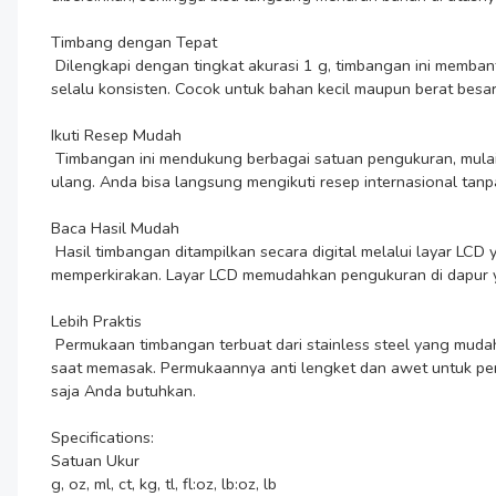
Timbang dengan Tepat

 Dilengkapi dengan tingkat akurasi 1 g, timbangan ini membantu mengurangi kesalahan pengukuran bahan. Setiap bahan bisa ditimbang dengan presisi, menjadikan masakan atau kue Anda 
selalu konsisten. Cocok untuk bahan kecil maupun berat besar.
Ikuti Resep Mudah

 Timbangan ini mendukung berbagai satuan pengukuran, mulai dari gram, ons, hingga pound. Dengan fitur ini, mengikuti resep apapun menjadi lebih mudah dan cepat tanpa harus menghitung 
ulang. Anda bisa langsung mengikuti resep internasional tanpa
Baca Hasil Mudah

 Hasil timbangan ditampilkan secara digital melalui layar LCD yang jelas dan mudah dibaca. Anda bisa langsung mengetahui berat bahan dengan cepat, tanpa perlu menebak atau 
memperkirakan. Layar LCD memudahkan pengukuran di dapur y
Lebih Praktis

 Permukaan timbangan terbuat dari stainless steel yang mudah dibersihkan dan tahan lama. Anda bisa meletakkan bahan langsung di atas timbangan, menjadikannya lebih higienis dan efisien 
saat memasak. Permukaannya anti lengket dan awet untuk pen
saja Anda butuhkan.

Specifications:

Satuan Ukur

g, oz, ml, ct, kg, tl, fl:oz, lb:oz, lb
