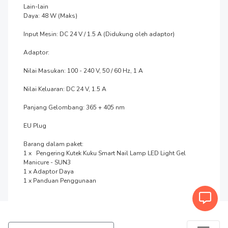
Lain-lain

Daya: 48 W (Maks)

Input Mesin: DC 24 V / 1.5 A (Didukung oleh adaptor)

Adaptor:

Nilai Masukan: 100 - 240 V, 50 / 60 Hz, 1 A

Nilai Keluaran: DC 24 V, 1.5 A

Panjang Gelombang: 365 + 405 nm

EU Plug

Barang dalam paket:

1 x   Pengering Kutek Kuku Smart Nail Lamp LED Light Gel 
Manicure - SUN3

1 x Adaptor Daya

1 x Panduan Penggunaan