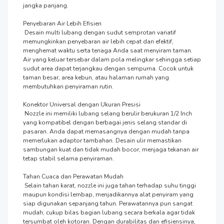
jangka panjang.

Penyebaran Air Lebih Efisien

 Desain multi lubang dengan sudut semprotan variatif 
memungkinkan penyebaran air lebih cepat dan efektif, 
menghemat waktu serta tenaga Anda saat menyiram taman. 
Air yang keluar tersebar dalam pola melingkar sehingga setiap 
sudut area dapat terjangkau dengan sempurna. Cocok untuk 
taman besar, area kebun, atau halaman rumah yang 
membutuhkan penyiraman rutin.

Konektor Universal dengan Ukuran Presisi

 Nozzle ini memiliki lubang selang berulir berukuran 1/2 Inch 
yang kompatibel dengan berbagai jenis selang standar di 
pasaran. Anda dapat memasangnya dengan mudah tanpa 
memerlukan adaptor tambahan. Desain ulir memastikan 
sambungan kuat dan tidak mudah bocor, menjaga tekanan air 
tetap stabil selama penyiraman.

Tahan Cuaca dan Perawatan Mudah

 Selain tahan karat, nozzle ini juga tahan terhadap suhu tinggi 
maupun kondisi lembap, menjadikannya alat penyiram yang 
siap digunakan sepanjang tahun. Perawatannya pun sangat 
mudah, cukup bilas bagian lubang secara berkala agar tidak 
tersumbat oleh kotoran. Dengan durabilitas dan efisiensinya, 