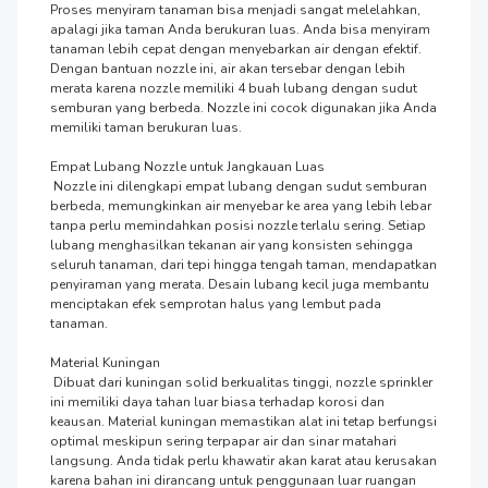
Proses menyiram tanaman bisa menjadi sangat melelahkan, 
apalagi jika taman Anda berukuran luas. Anda bisa menyiram 
tanaman lebih cepat dengan menyebarkan air dengan efektif. 
Dengan bantuan nozzle ini, air akan tersebar dengan lebih 
merata karena nozzle memiliki 4 buah lubang dengan sudut 
semburan yang berbeda. Nozzle ini cocok digunakan jika Anda 
memiliki taman berukuran luas.

Empat Lubang Nozzle untuk Jangkauan Luas

 Nozzle ini dilengkapi empat lubang dengan sudut semburan 
berbeda, memungkinkan air menyebar ke area yang lebih lebar 
tanpa perlu memindahkan posisi nozzle terlalu sering. Setiap 
lubang menghasilkan tekanan air yang konsisten sehingga 
seluruh tanaman, dari tepi hingga tengah taman, mendapatkan 
penyiraman yang merata. Desain lubang kecil juga membantu 
menciptakan efek semprotan halus yang lembut pada 
tanaman.

Material Kuningan

 Dibuat dari kuningan solid berkualitas tinggi, nozzle sprinkler 
ini memiliki daya tahan luar biasa terhadap korosi dan 
keausan. Material kuningan memastikan alat ini tetap berfungsi 
optimal meskipun sering terpapar air dan sinar matahari 
langsung. Anda tidak perlu khawatir akan karat atau kerusakan 
karena bahan ini dirancang untuk penggunaan luar ruangan 