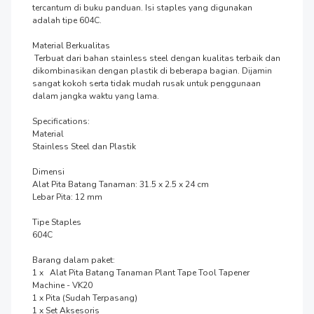
tercantum di buku panduan. Isi staples yang digunakan 
adalah tipe 604C.

Material Berkualitas

 Terbuat dari bahan stainless steel dengan kualitas terbaik dan 
dikombinasikan dengan plastik di beberapa bagian. Dijamin 
sangat kokoh serta tidak mudah rusak untuk penggunaan 
dalam jangka waktu yang lama.

Specifications:

Material

Stainless Steel dan Plastik

Dimensi

Alat Pita Batang Tanaman: 31.5 x 2.5 x 24 cm

Lebar Pita: 12 mm

Tipe Staples

604C

Barang dalam paket:

1 x   Alat Pita Batang Tanaman Plant Tape Tool Tapener 
Machine - VK20

1 x Pita (Sudah Terpasang)

1 x Set Aksesoris
