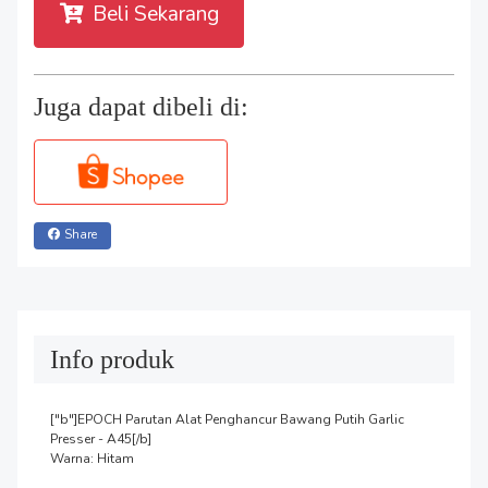
Beli Sekarang
Juga dapat dibeli di:
Share
Info produk
["b"]EPOCH Parutan Alat Penghancur Bawang Putih Garlic 
Presser - A45[/b]

Warna: Hitam
