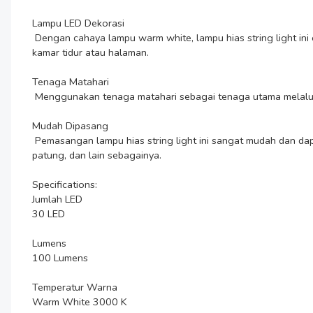
Lampu LED Dekorasi

 Dengan cahaya lampu warm white, lampu hias string light ini cocok untuk melengkapi kebutuhan dekorasi dalam sebuah acara. Bahkan, Anda pun bisa memakainya sebagai penghias taman, 
kamar tidur atau halaman.

Tenaga Matahari

 Menggunakan tenaga matahari sebagai tenaga utama melalui solar panel. Lampu ini dilengkapi baterai sebesar 600 mAh yang akan terisi saat siang hari dan digunakan pada malam hari.

Mudah Dipasang

 Pemasangan lampu hias string light ini sangat mudah dan dapat dikreasikan tergantung keinginan. Anda bahkan dapat memadukannya dengan dekorasi lain, seperti pohon natal, tanaman, 
patung, dan lain sebagainya.

Specifications:

Jumlah LED

30 LED

Lumens

100 Lumens

Temperatur Warna

Warm White 3000 K
