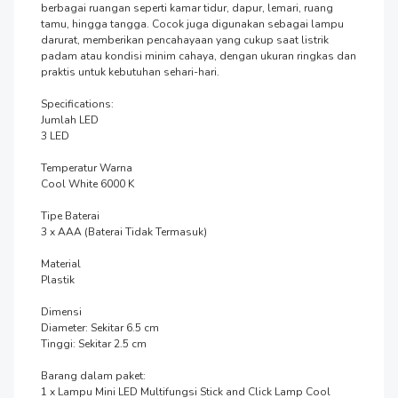
berbagai ruangan seperti kamar tidur, dapur, lemari, ruang 
tamu, hingga tangga. Cocok juga digunakan sebagai lampu 
darurat, memberikan pencahayaan yang cukup saat listrik 
padam atau kondisi minim cahaya, dengan ukuran ringkas dan 
praktis untuk kebutuhan sehari-hari.

Specifications:

Jumlah LED

3 LED

Temperatur Warna

Cool White 6000 K

Tipe Baterai

3 x AAA (Baterai Tidak Termasuk)

Material

Plastik

Dimensi

Diameter: Sekitar 6.5 cm

Tinggi: Sekitar 2.5 cm

Barang dalam paket:

1 x Lampu Mini LED Multifungsi Stick and Click Lamp Cool 